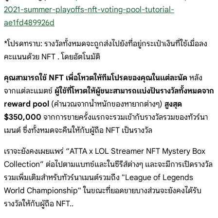
2021-summer-playoffs-nft-voting-pool-tutorial-
ae1fd489926d
*โปรดทราบ: รางวัลทั้งหมดจะถูกส่งไปยังที่อยู่กระเป๋าเงินที่ใช้เมื่อลง
คะแนนด้วย NFT . โดยอัตโนมัติ
คุณสามารถใช้ NFT เพื่อโหวตให้ทีมโปรดของคุณในแต่ละนัด
หลัง
จากแต่ละแมตช์
ผู้ใช้ที่โหวตให้ผู้ชนะสามารถแบ่งปันรางวัลทั้งหมดจาก
reward pool
(คำนวณจากน้ำหนักของหายากต่างๆ)
สูงสุด
$350,000
จากการขายครั้งแรกจะรวมเข้ากับรางวัลรวมของทัวร์นา
เมนต์ ซึ่งทั้งหมดจะคืนให้กับผู้ถือ NFT เป็นรางวัล
เราจะยังคงเผยแพร่ “ATTA x LOL Streamer NFT Mystery Box
Collection” ต่อไปตามแบทช์และในซีรีส์ต่างๆ และจะมีการเปิดรางวัล
รวมเพิ่มเติมสำหรับทัวร์นาเมนต์รวมถึง "League of Legends
World Championship" ในขณะที่ยอดขายบางส่วนจะยังคงได้รับ
รางวัลให้กับผู้ถือ NFT..