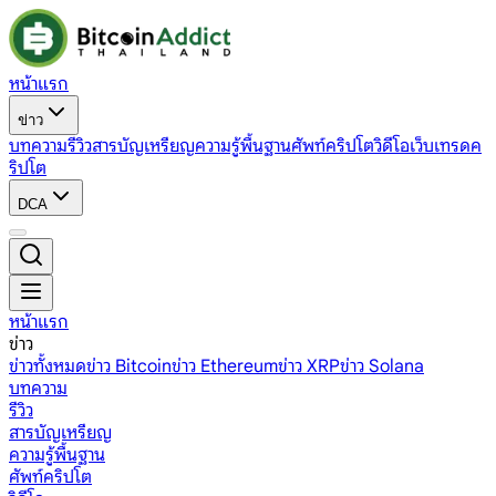
หน้าแรก
ข่าว
บทความ
รีวิว
สารบัญเหรียญ
ความรู้พื้นฐาน
ศัพท์คริปโต
วิดีโอ
เว็บเทรดค
ริปโต
DCA
หน้าแรก
ข่าว
ข่าวทั้งหมด
ข่าว Bitcoin
ข่าว Ethereum
ข่าว XRP
ข่าว Solana
บทความ
รีวิว
สารบัญเหรียญ
ความรู้พื้นฐาน
ศัพท์คริปโต