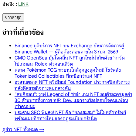
อ้างอิง :
LINK
ข่าวล่าสุด
ข่าวที่เกี่ยวข้อง
Binance ยุติบริการ NFT บน Exchange ย้ายการจัดการสู่
Binance Wallet — ผู้ถือต้องถอนภายใน 3 ก.ค. 2569
CMO OpenSea มั่นใจคลื่น NFT ลูกใหม่นำทัพด้วย 'การ์ด
โปเกมอน-Rolex-ตั๋วคอนเสิร์ต
ตลาด Pokémon TCG ทะยานใกล้จุดสูงสุดใหม่! โชว์พลัง
Tokenized Collectibles ที่เหนือกว่าแค่ NFT
อวสานตลาด NFT พรีเมียม! Foundation ประกาศปิดตัวถาวร
หลังดีลขายกิจการล่มกลางคัน
"ลบคือลบ": วาฬ Legend of Ymir เกม NFT ลบตัวละครมูลค่า
30 ล้านบาททิ้งถาวร หลัง Dev. แจกรางวัลปลอบใจคนแพ้จน
เท่าคนชนะ
ประธาน SEC ฟันธง! NFT คือ "ของสะสม" ไม่ใช่หลักทรัพย์
พร้อมเผยทิศทางใหม่ของกฎระเบียบคริปโต
ดูข่าว
NFT
ทั้งหมด →