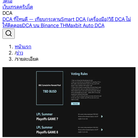
วิดีโอ
เว็บเทรดคริปโต
DCA
DCA ที่ไหนดี — เทียบกระดาน
Smart DCA (เครื่องมือ)
วิธี DCA ไม่
ให้ติดดอย
DCA บน Binance TH
Maxbit Auto DCA
หน้าแรก
/
ข่าว
/
รายละเอียด