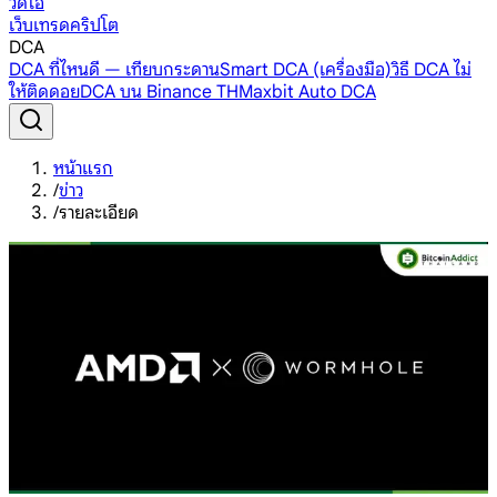
วิดีโอ
เว็บเทรดคริปโต
DCA
DCA ที่ไหนดี — เทียบกระดาน
Smart DCA (เครื่องมือ)
วิธี DCA ไม่
ให้ติดดอย
DCA บน Binance TH
Maxbit Auto DCA
หน้าแรก
/
ข่าว
/
รายละเอียด