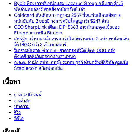
Bybit ฟ้องเกาหลีเหนือและ Lazarus Group คดีแฮก $1.5
พันล้านดอลลาร์ ศาลสั่งอายัดทรัพย์แล้ว
Coldcard ดันเดือนกรกฎาคม 2569 ขึ้นแท่นเดือนเสียหาย
หนักอันดับ 2 ของปี วงการคริปโตสูญกว่า $247 ล้าน
CEO SharpLink เตือน EIP-8363 อาจทำลายจุดแข็งของ
Ethereum เหนือ Bitcoin
สหรัฐฯ คว่ำบาตรเว็บเทรดคริปโตอิหร่านเพิ่ม 2 แห่ง พบโอนเงิน
ให้ IRGC กว่า 3 ล้านดอลลาร์
วิเคราะห์ตลาด Bitcoin : ราคาทรงตัวใต้ $65,000 หลัง
ตึงเครียดตะวันออกกลางลามหนัก
ก.ล.ต. จับมือ ธปท. ถกผู้ประกอบธุรกิจสินทรัพย์ดิจิทัล คุมเข้ม
Stablecoin สกัดฟอกเงิน
เนื้อหา
ข่าวคริปโตวันนี้
ข่าวล่าสุด
บทความ
รีวิว
วิดีโอ
เรียนรู้