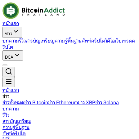
หน้าแรก
ข่าว
บทความ
รีวิว
สารบัญเหรียญ
ความรู้พื้นฐาน
ศัพท์คริปโต
วิดีโอ
เว็บเทรดค
ริปโต
DCA
หน้าแรก
ข่าว
ข่าวทั้งหมด
ข่าว Bitcoin
ข่าว Ethereum
ข่าว XRP
ข่าว Solana
บทความ
รีวิว
สารบัญเหรียญ
ความรู้พื้นฐาน
ศัพท์คริปโต