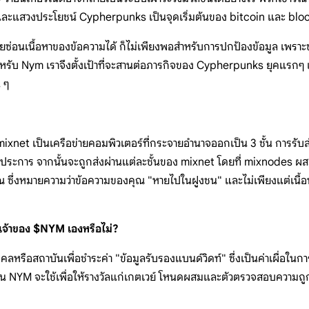
และแสวงประโยชน์ Cypherpunks เป็นจุดเริ่มต้นของ bitcoin และ bl
่วยซ่อนเนื้อหาของข้อความได้ ก็ไม่เพียงพอสำหรับการปกป้องข้อมูล เพราะ
หรับ Nym เราจึงตั้งเป้าที่จะสานต่อภารกิจของ Cypherpunks ยุคแรกๆ 
น ๆ
xnet เป็นเครือข่ายคอมพิวเตอร์ที่กระจายอำนาจออกเป็น 3 ชั้น การรับส
กประการ จากนั้นจะถูกส่งผ่านแต่ละชั้นของ mixnet โดยที่ mixnodes ผสมก
ุณ ซึ่งหมายความว่าข้อความของคุณ "หายไปในฝูงชน" และไม่เพียงแต่เนื้อ
นเจ้าของ $NYM เองหรือไม่?
คคลหรือสถาบันเพื่อชำระค่า "ข้อมูลรับรองแบนด์วิดท์" ซึ่งเป็นค่าเผื่อในก
้นโทเค็น NYM จะใช้เพื่อให้รางวัลแก่เกตเวย์ โหนดผสมและตัวตรวจสอบ