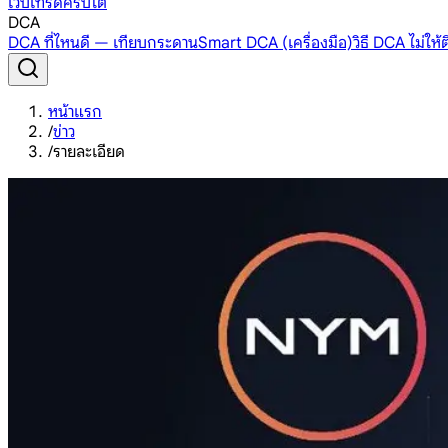
เว็บเทรดคริปโต
DCA
DCA ที่ไหนดี — เทียบกระดาน
Smart DCA (เครื่องมือ)
วิธี DCA ไม่ให
หน้าแรก
/
ข่าว
/
รายละเอียด