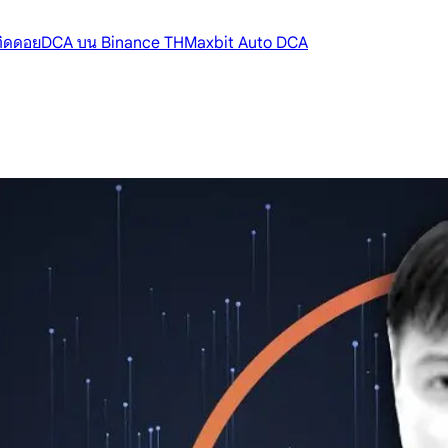
้ติดดอย
DCA บน Binance TH
Maxbit Auto DCA