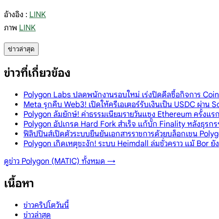
อ้างอิง :
LINK
ภาพ
LINK
ข่าวล่าสุด
ข่าวที่เกี่ยวข้อง
Polygon Labs ปลดพนักงานรอบใหม่ เร่งปิดดีลซื้อกิจการ Coin
Meta รุกคืบ Web3! เปิดให้ครีเอเตอร์รับเงินเป็น USDC ผ่าน 
Polygon ล้มยักษ์! ค่าธรรมเนียมรายวันแซง Ethereum ครั้งแร
Polygon อัปเกรด Hard Fork สำเร็จ แก้บั๊ก Finality หลังธุรก
ฟิลิปปินส์เปิดตัวระบบยืนยันเอกสารราชการด้วยบล็อกเชน Pol
Polygon เกิดเหตุชะงัก! ระบบ Heimdall ล่มชั่วคราว แม้ Bor ยัง
ดูข่าว
Polygon (MATIC)
ทั้งหมด →
เนื้อหา
ข่าวคริปโตวันนี้
ข่าวล่าสุด