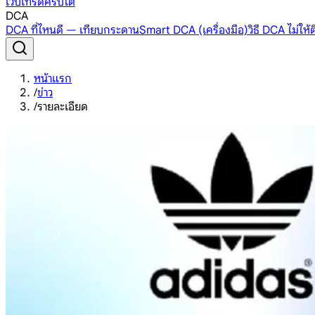
เว็บเทรดคริปโต
DCA
DCA ที่ไหนดี — เทียบกระดาน
Smart DCA (เครื่องมือ)
วิธี DCA ไม่ให
หน้าแรก
/
ข่าว
/
รายละเอียด