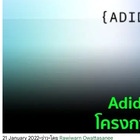
21 January 2022
•
ข่าว
•
โดย
Rawiwarn Owattasanee