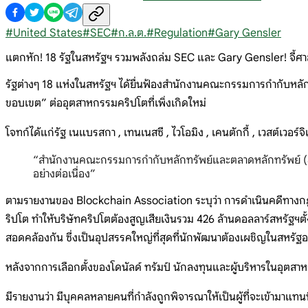
#
United States
#
SEC
#
ก.ล.ต.
#
Regulation
#
Gary Gensler
แตกหัก! 18 รัฐในสหรัฐฯ รวมพลังถล่ม SEC และ Gary Gensler! จี้
รัฐต่างๆ 18 แห่งในสหรัฐฯ ได้ยื่นฟ้องสำนักงานคณะกรรมการกำกับหลั
ขอบเขต” ต่ออุตสาหกรรมคริปโตที่เพิ่งเกิดใหม่
โจทก์ได้แก่รัฐ เนแบรสกา , เทนเนสซี , ไวโอมิง , เคนตักกี้ , เวสต์เวอร์จ
“สำนักงานคณะกรรมการกำกับหลักทรัพย์และตลาดหลักทรัพย์ (S
อย่างต่อเนื่อง”
ตามรายงานของ Blockchain Association ระบุว่า การดำเนินคดีทา
ริปโต ทำให้บริษัทคริปโตต้องสูญเสียเงินรวม 426 ล้านดอลลาร์สหรัฐฯตั
สอดคล้องกัน ซึ่งเป็นอุปสรรคใหญ่ที่สุดที่นักพัฒนาต้องเผชิญในสหรัฐอ
หลังจากการเลือกตั้งของโดนัลด์ ทรัมป์ นักลงทุนและผู้บริหารในอุตสาห
มีรายงานว่า มีบุคคลหลายคนที่กำลังถูกพิจารณาให้เป็นผู้ที่จะเข้ามาแ