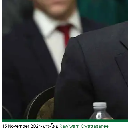
15 November 2024
•
ข่าว
•
โดย
Rawiwarn Owattasanee