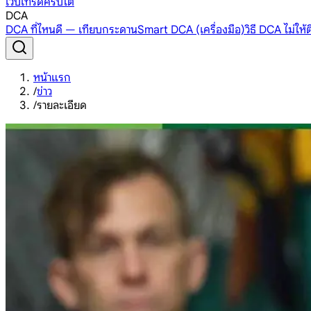
เว็บเทรดคริปโต
DCA
DCA ที่ไหนดี — เทียบกระดาน
Smart DCA (เครื่องมือ)
วิธี DCA ไม่ให
หน้าแรก
/
ข่าว
/
รายละเอียด