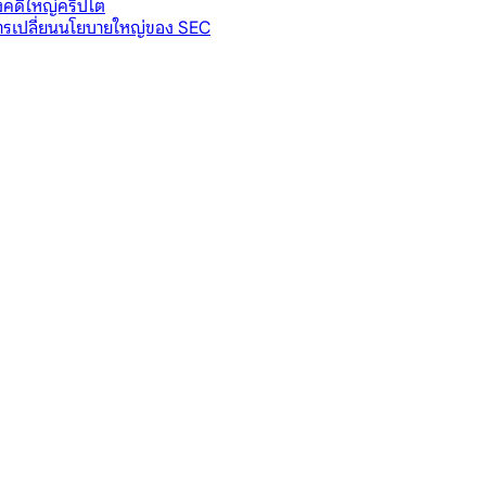
คดีใหญ่คริปโต
งการเปลี่ยนนโยบายใหญ่ของ SEC