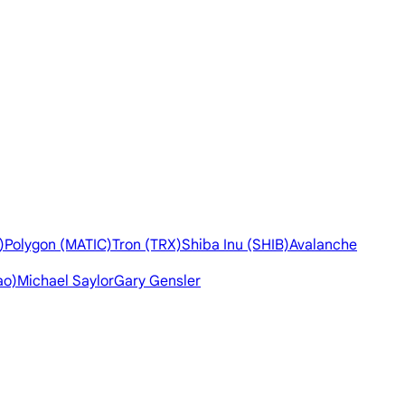
)
Polygon (MATIC)
Tron (TRX)
Shiba Inu (SHIB)
Avalanche
ao)
Michael Saylor
Gary Gensler