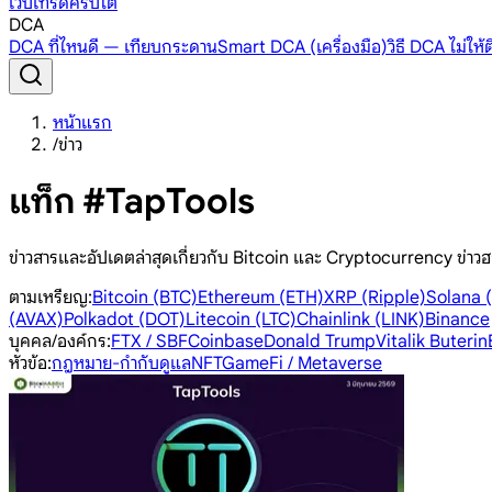
เว็บเทรดคริปโต
DCA
DCA ที่ไหนดี — เทียบกระดาน
Smart DCA (เครื่องมือ)
วิธี DCA ไม่ให
หน้าแรก
/
ข่าว
แท็ก #TapTools
ข่าวสารและอัปเดตล่าสุดเกี่ยวกับ Bitcoin และ Cryptocurrency ข่าวฮ
ตามเหรียญ
:
Bitcoin (BTC)
Ethereum (ETH)
XRP (Ripple)
Solana 
(AVAX)
Polkadot (DOT)
Litecoin (LTC)
Chainlink (LINK)
Binance
บุคคล/องค์กร
:
FTX / SBF
Coinbase
Donald Trump
Vitalik Buterin
หัวข้อ
:
กฎหมาย-กำกับดูแล
NFT
GameFi / Metaverse