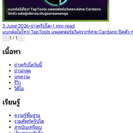
3 June 2026
•
ข่าวคริปโต
•
1 min read
แบกต่อไม่ไหว! TapTools แพลตฟอร์มวิเคราะห์สาย Cardano ปิดตัว หล
1
/
1
<
>
เนื้อหา
ข่าวคริปโตวันนี้
ข่าวล่าสุด
บทความ
รีวิว
วิดีโอ
เรียนรู้
ความรู้พื้นฐาน
รวมศัพท์คริปโต
สารบัญเหรียญ