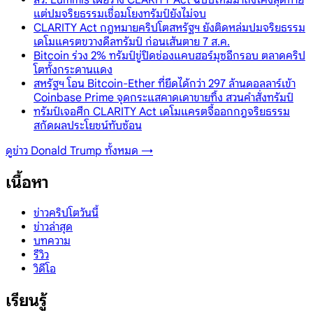
แต่ปมจริยธรรมเชื่อมโยงทรัมป์ยังไม่จบ
CLARITY Act กฎหมายคริปโตสหรัฐฯ ยังติดหล่มปมจริยธรรม
เดโมแครตขวางดีลทรัมป์ ก่อนเส้นตาย 7 ส.ค.
Bitcoin ร่วง 2% ทรัมป์ขู่ปิดช่องแคบฮอร์มุซอีกรอบ ตลาดคริป
โตทั้งกระดานแดง
สหรัฐฯ โอน Bitcoin-Ether ที่ยึดได้กว่า 297 ล้านดอลลาร์เข้า
Coinbase Prime จุดกระแสคาดเดาขายทิ้ง สวนคำสั่งทรัมป์
ทรัมป์เจอศึก CLARITY Act เดโมแครตจี้ออกกฎจริยธรรม
สกัดผลประโยชน์ทับซ้อน
ดูข่าว
Donald Trump
ทั้งหมด →
เนื้อหา
ข่าวคริปโตวันนี้
ข่าวล่าสุด
บทความ
รีวิว
วิดีโอ
เรียนรู้