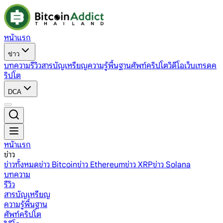
หน้าแรก
ข่าว
บทความ
รีวิว
สารบัญเหรียญ
ความรู้พื้นฐาน
ศัพท์คริปโต
วิดีโอ
เว็บเทรดค
ริปโต
DCA
หน้าแรก
ข่าว
ข่าวทั้งหมด
ข่าว Bitcoin
ข่าว Ethereum
ข่าว XRP
ข่าว Solana
บทความ
รีวิว
สารบัญเหรียญ
ความรู้พื้นฐาน
ศัพท์คริปโต