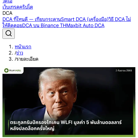
วิดีโอ
เว็บเทรดคริปโต
DCA
DCA ที่ไหนดี — เทียบกระดาน
Smart DCA (เครื่องมือ)
วิธี DCA ไม่
ให้ติดดอย
DCA บน Binance TH
Maxbit Auto DCA
หน้าแรก
/
ข่าว
/
รายละเอียด