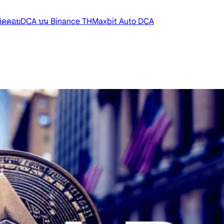
้ติดดอย
DCA บน Binance TH
Maxbit Auto DCA