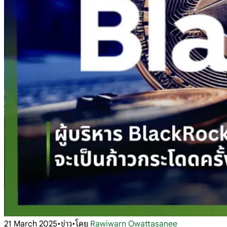
21 March 2025
•
ข่าว
•
โดย
Rawiwarn Owattasanee