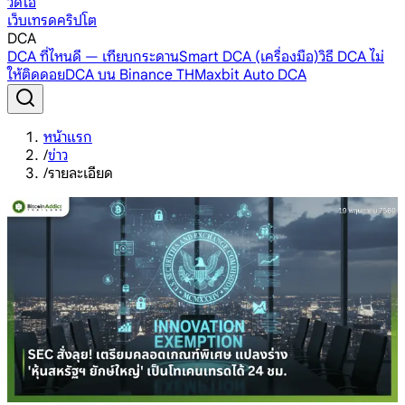
วิดีโอ
เว็บเทรดคริปโต
DCA
DCA ที่ไหนดี — เทียบกระดาน
Smart DCA (เครื่องมือ)
วิธี DCA ไม่
ให้ติดดอย
DCA บน Binance TH
Maxbit Auto DCA
หน้าแรก
/
ข่าว
/
รายละเอียด