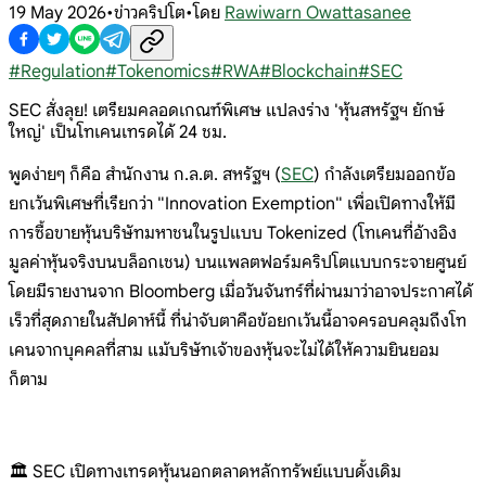
19 May 2026
•
ข่าวคริปโต
•
โดย
Rawiwarn Owattasanee
#
Regulation
#
Tokenomics
#
RWA
#
Blockchain
#
SEC
SEC สั่งลุย! เตรียมคลอดเกณฑ์พิเศษ แปลงร่าง 'หุ้นสหรัฐฯ ยักษ์
ใหญ่' เป็นโทเคนเทรดได้ 24 ชม.
พูดง่ายๆ ก็คือ สำนักงาน ก.ล.ต. สหรัฐฯ (
SEC
) กำลังเตรียมออกข้อ
ยกเว้นพิเศษที่เรียกว่า "Innovation Exemption" เพื่อเปิดทางให้มี
การซื้อขายหุ้นบริษัทมหาชนในรูปแบบ Tokenized (โทเคนที่อ้างอิง
มูลค่าหุ้นจริงบนบล็อกเชน) บนแพลตฟอร์มคริปโตแบบกระจายศูนย์
โดยมีรายงานจาก Bloomberg เมื่อวันจันทร์ที่ผ่านมาว่าอาจประกาศได้
เร็วที่สุดภายในสัปดาห์นี้ ที่น่าจับตาคือข้อยกเว้นนี้อาจครอบคลุมถึงโท
เคนจากบุคคลที่สาม แม้บริษัทเจ้าของหุ้นจะไม่ได้ให้ความยินยอม
ก็ตาม
🏛️ SEC เปิดทางเทรดหุ้นนอกตลาดหลักทรัพย์แบบดั้งเดิม