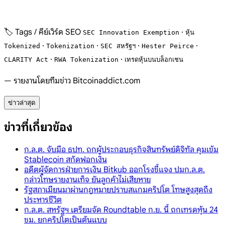
🏷️ Tags / คีย์เวิร์ด SEO
·
SEC Innovation Exemption
หุ้น
·
·
·
·
Tokenized
Tokenization
SEC สหรัฐฯ
Hester Peirce
·
·
CLARITY Act
RWA Tokenization
เทรดหุ้นบนบล็อกเชน
— รายงานโดยทีมข่าว Bitcoinaddict.com
ข่าวล่าสุด
ข่าวที่เกี่ยวข้อง
ก.ล.ต. จับมือ ธปท. ถกผู้ประกอบธุรกิจสินทรัพย์ดิจิทัล คุมเข้ม
Stablecoin สกัดฟอกเงิน
อดีตผู้จัดการฝ่ายการเงิน Bitkub ออกโรงชี้แจง ปมก.ล.ต.
กล่าวโทษรายงานเท็จ ยันลูกค้าไม่เสียหาย
รัฐสภาเมียนมาผ่านกฎหมายปราบสแกมคริปโต โทษสูงสุดถึง
ประหารชีวิต
ก.ล.ต. สหรัฐฯ เตรียมจัด Roundtable ก.ย. นี้ ถกเทรดหุ้น 24
ชม. ยกคริปโตเป็นต้นแบบ