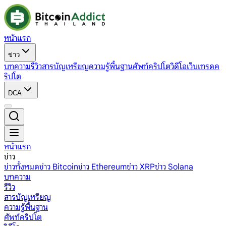
หน้าแรก
ข่าว
บทความ
รีวิว
สารบัญเหรียญ
ความรู้พื้นฐาน
ศัพท์คริปโต
วิดีโอ
เว็บเทรดค
ริปโต
DCA
หน้าแรก
ข่าว
ข่าวทั้งหมด
ข่าว Bitcoin
ข่าว Ethereum
ข่าว XRP
ข่าว Solana
บทความ
รีวิว
สารบัญเหรียญ
ความรู้พื้นฐาน
ศัพท์คริปโต