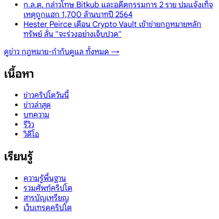
ก.ล.ต. กล่าวโทษ Bitkub และอดีตกรรมการ 2 ราย ปมแจ้งเท็จ
เหตุถูกแฮก 1,700 ล้านบาทปี 2564
Hester Peirce เตือน Crypto Vault เข้าข่ายกฎหมายหลัก
ทรัพย์ ลั่น "จะร่วงอย่างเจ็บปวด"
ดูข่าว
กฎหมาย-กำกับดูแล
ทั้งหมด →
เนื้อหา
ข่าวคริปโตวันนี้
ข่าวล่าสุด
บทความ
รีวิว
วิดีโอ
เรียนรู้
ความรู้พื้นฐาน
รวมศัพท์คริปโต
สารบัญเหรียญ
เว็บเทรดคริปโต