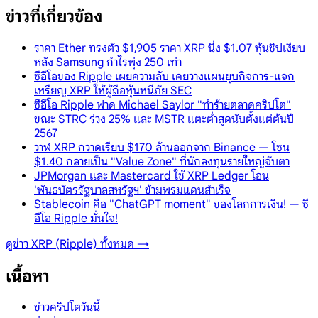
ข่าวที่เกี่ยวข้อง
ราคา Ether ทรงตัว $1,905 ราคา XRP นิ่ง $1.07 หุ้นชิปเงียบ
หลัง Samsung กำไรพุ่ง 250 เท่า
ซีอีโอของ Ripple เผยความลับ เคยวางแผนยุบกิจการ-แจก
เหรียญ XRP ให้ผู้ถือหุ้นหนีภัย SEC
ซีอีโอ Ripple ฟาด Michael Saylor "ทำร้ายตลาดคริปโต"
ขณะ STRC ร่วง 25% และ MSTR แตะต่ำสุดนับตั้งแต่ต้นปี
2567
วาฬ XRP กวาดเรียบ $170 ล้านออกจาก Binance — โซน
$1.40 กลายเป็น "Value Zone" ที่นักลงทุนรายใหญ่จับตา
JPMorgan และ Mastercard ใช้ XRP Ledger โอน
'พันธบัตรรัฐบาลสหรัฐฯ' ข้ามพรมแดนสำเร็จ
Stablecoin คือ "ChatGPT moment" ของโลกการเงิน! — ซี
อีโอ Ripple มั่นใจ!
ดูข่าว
XRP (Ripple)
ทั้งหมด →
เนื้อหา
ข่าวคริปโตวันนี้