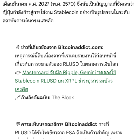
เดือ
นมีนาคม
ค.ศ. 2027
(พ.ศ. 2570)
ซึ่งนับเป็นสัญญาณที่ชัดเจนว่า
ญี่
ปุ่นกำลัง
ก้าวสู่กา
รใช้งาน
Stablecoin
อย่างเป็นรูปธรรมในระดับ
สถาบันการเงินก
ระแสหลัก
📎
ข่าวที่เกี่ยวข้องจาก Bitcoinaddict.com:
เหตุการณ์นี้สืบเนื่องจากที่เราเคยรายงานไว้ก่อนหน้านี้
เกี่ยวกับการขยายตัวของ RLUSD ในตลาดการเงินโลก
👉
Mastercard จับมือ Ripple, Gemini ทดลองใช้
Stablecoin RLUSD บน XRPL ชำระธุรกรรมบัตร
เครดิต
🔗
อ้างอิงต้นฉบับ:
The Block
💬
ความเห็นบรรณาธิการ Bitcoinaddict
การที่
RLUSD ได้รับไฟเขียวจาก FSA ถือเป็นก้าวสำคัญ เพราะ