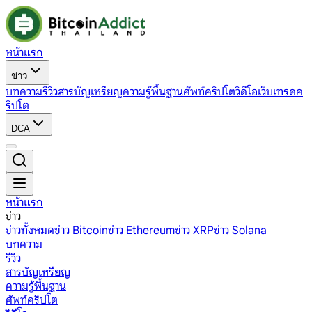
หน้าแรก
ข่าว
บทความ
รีวิว
สารบัญเหรียญ
ความรู้พื้นฐาน
ศัพท์คริปโต
วิดีโอ
เว็บเทรดค
ริปโต
DCA
หน้าแรก
ข่าว
ข่าวทั้งหมด
ข่าว Bitcoin
ข่าว Ethereum
ข่าว XRP
ข่าว Solana
บทความ
รีวิว
สารบัญเหรียญ
ความรู้พื้นฐาน
ศัพท์คริปโต