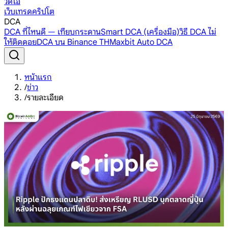
วิดีโอ
เว็บเทรดคริปโต
DCA
DCA ที่ไหนดี — เทียบกระดาน
Smart DCA (เครื่องมือ)
วิธี DCA ไม่
ให้ติดดอย
DCA บน Binance TH
Maxbit Auto DCA
หน้าแรก
/
ข่าว
/
รายละเอียด