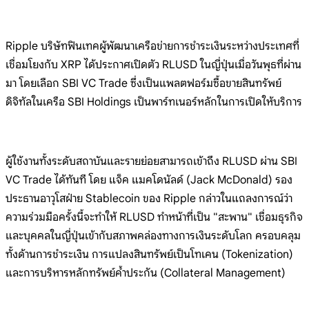
Ripple
บริษัทฟินเทคผู้พัฒนาเครือข่ายก
ารชำระเงินระหว
่างประเทศที่
เชื่อมโยงกับ
XRP
ได้ประกาศเปิดตัว RLUSD
ในญี่ปุ่นเมื่อวันพุธที่ผ่าน
มา
โดยเลือก SBI VC
Trade
ซึ่งเป็นแพลตฟอร์มซื้อขายสินทรัพย์
ดิจิทัลใน
เครือ SBI
Holdings
เป็นพาร์ทเนอร์หลักในการเปิดให้บริ
การ
ผู้ใช้งาน
ทั้งระดับส
ถาบันและรายย
่อยสามารถเ
ข้าถึง
RLUSD ผ่าน
SBI
VC Trade
ได้ทันที โดย
แจ็ค
แมคโดนัลด์ (Jack
McDonald)
รอง
ประธานอาวุโสฝ่าย
Stablecoin ของ
Ripple
กล่าวในแถลงการณ์ว่า
ความร่วมมือครั้งนี้จะทำให้
RLUSD
ทำหน้าที่เป็น "สะพาน"
เชื่อมธุรกิจ
และบุคคลในญี่ปุ่นเข้า
กับสภาพคล่องท
างการเงินระ
ดับโลก
ครอบคลุม
ทั้งด้านการชำระเงิน
การแปลงสินทรัพย์เป็นโทเคน
(Tokenization)
และการบริหารหลักทรัพย์ค้ำประกัน
(Collateral
Management)