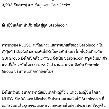
3,903 ล้านบาท
)
ตามข้อมูลจาก
CoinGecko
🏦
ญี่ปุ่นเดินหน้าเต็มสปีดสู่ยุค
Stablecoin
การมาข
อง RLUSD
สะท้อนกระแสการขยายตัวของ
Stablecoin
ใน
ญี่ปุ่นที่กำลังเร่งตัวอย่างเห็น
ได้ชัดในช่
วงที่ผ่าน
มา
โดยในวันเดียวกัน
SBI
Group
ยังได้เปิดตัว JPYSC
ซึ่งเป็น
Stablecoin
สกุลเงินเยนตัว
แรกที่ค้ำประกันโดยธน
าคารทรัส
ต์
ผ่านความร่วมมือกับ
Startale
Group
บริษัทฟินเทคจากสิงคโปร์
ยิ่งไปก
ว่านั้น
ธนาคารพาณิชย์ขนาดใหญ่ทั้ง 3
แห่งของญี่ปุ่น ได้แก่
MUFG, SMBC
และ Mizuho
ยังประกาศแผนเริ่มใช้
Stablecoin
ที่
ออกร่วมกันในธุรกรรมเชิงพาณิชย
์จริงภายใ
นปีงบประม
าณที่สิ้น
สุดใน