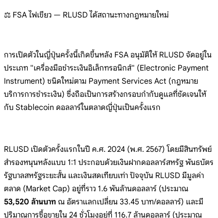
⚖️ FSA
ไฟเขียว — RLUSD
ได้สถานะทางกฎหมายใหม่
การเป
ิดตัวในญี่ปุ่
นครั้งนี้
เกิดขึ้นหล
ัง FSA
อนุมัติให้ RLUSD
จัดอยู่ใน
ประเภท
"เครื่องมือชำระเงินอิเล็กทรอนิกส
์"
(Electronic Payment
Instrument)
ชนิดใหม่ตาม Payment
Services Act
(กฎหมาย
บริการการชำระเงิน)
ซึ่งถือเป็นการสร้างกรอบกำกับดู
แลที่ชั
ดเจนให้
กับ
Stablecoin
ดอลลาร์ในตลาดญี่ปุ่นเป็นครั้งแร
ก
RLUSD
เปิดตัวครั้งแรกในปี ค.ศ.
2024 (พ.ศ.
2567)
โดยมีสินทรัพย์
สำรองหนุนหลังแบบ
1:1
ประกอบด้วยเงินฝากดอลลาร์สหรัฐ
พันธบัตร
รัฐบาลสหรัฐระยะสั้น
และเงินสดเทียบเท่า
ปัจจุบัน RLUSD
มีมูลค่า
ตลาด (Market
Cap)
อยู่ที่ราว 1.6
พันล้านดอลลาร์
(ประมาณ
53,520 ล้านบาท
ณ
อัตราแลกเปลี่ยน 33.45
บาท/ดอลลาร์)
และมี
ปริมาณการซื้อขายใน 24
ชั่วโมงอยู่ที่ 116.7
ล้านดอลลาร์ (ประมาณ