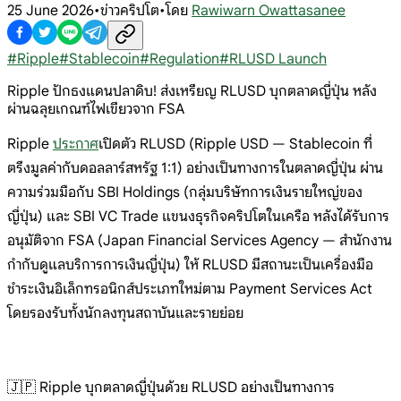
25 June 2026
•
ข่าวคริปโต
•
โดย
Rawiwarn Owattasanee
#
Ripple
#
Stablecoin
#
Regulation
#
RLUSD Launch
Ripple ปักธงแดนปลาดิบ! ส่งเหรียญ RLUSD บุกตลาดญี่ปุ่น หลัง
ผ่านฉลุยเกณฑ์ไฟเขียวจาก FSA
Ripple
ประกาศ
เปิดตัว RLUSD (Ripple USD —
Stablecoin
ที่
ตรึงมูลค่ากับดอลลาร์สหรัฐ 1:1)
อย่างเป็นทางการในตลาดญี่ปุ่น
ผ่าน
ความร่วมมือกับ SBI
Holdings
(กลุ่มบริษัทการเงินรายใหญ่ของ
ญี่ปุ
่น)
และ SBI VC
Trade
แขนงธุรกิจคริปโตในเครือ
หลังได้รับการ
อนุมัติจาก FSA
(Japan Financial
Services Agency —
สำนักงาน
กำกับดูแลบริการการเงินญ
ี่ปุ่น) ให้
RLUSD
มีสถานะเป็นเครื่องมือ
ชำระเงินอิเล็ก
ทรอนิกส์ประเภท
ใหม่ตาม Payment
Services Act
โดยรองรับทั้งนักลงทุนสถาบันและราย
ย่อย
🇯🇵 Ripple
บุกตลาดญี่ปุ่นด้วย RLUSD
อย่างเป็นทางการ