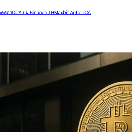
้ติดดอย
DCA บน Binance TH
Maxbit Auto DCA