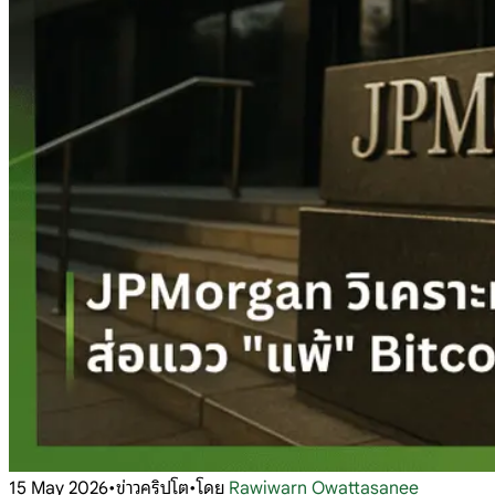
15 May 2026
•
ข่าวคริปโต
•
โดย
Rawiwarn Owattasanee