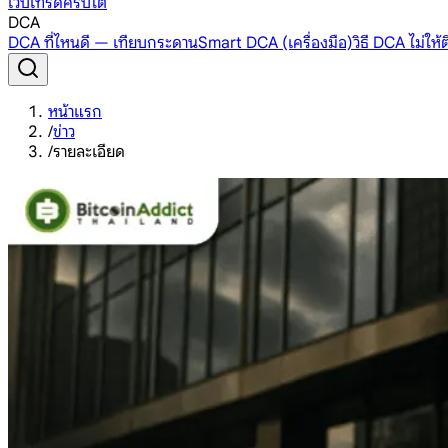
เว็บเทรดคริปโต
DCA
DCA ที่ไหนดี — เทียบกระดาน
Smart DCA (เครื่องมือ)
วิธี DCA ไม่ให
หน้าแรก
/
ข่าว
/
รายละเอียด