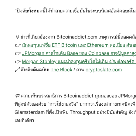
"ปัจจัยทั้งหมดนี้ได้ทำลายความเชื่อมั่นในระบบนิเวศอัลต์คอยน์ใน
📎 ข่าวที่เกี่ยวข้องจาก Bitcoinaddict.com เหตุการณ์นี้สอดคล้
👉
นักลงทุนแห่ซื้อ ETF Bitcoin และ Ethereum ต่อเนื่อง ดันย
👉
JPMorgan คาดโทเค็น Base ของ Coinbase อาจมีมูลค่าสูง
👉
Morgan Stanley แนะนำลงทุนคริปโตไม่เกิน 4% ต่อพอร์ต ชี้ 
🔗
อ้างอิงต้นฉบับ:
The Block
/ ภาพ
cryptoslate.com
💬 ความเห็นบรรณาธิการ Bitcoinaddict มุมมองของ JPMorgan สะ
พิสูจน์ตัวเองด้วย "การใช้งานจริง" มากกว่าเรื่องเล่าทางเทคน
Glamsterdam ที่ตั้งเป้าเพิ่ม Throughput อย่างมีนัยสำคัญ ยั
เลยทีเดียว