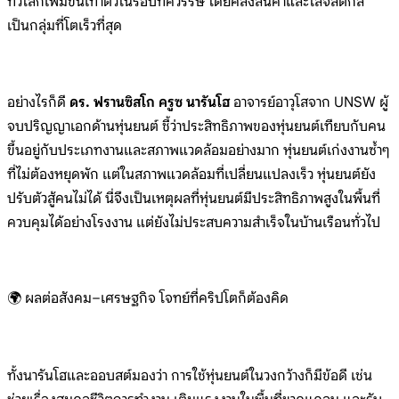
ทั่วโลกเพิ่มขึ้นเท่าตัวในรอบทศวรรษ โดยคลังสินค้าและโลจิสติกส์
เป็นกลุ่มที่โตเร็วที่สุด
อย่างไรก็ดี
ดร. ฟรานซิสโก ครูซ นารันโฮ
อาจารย์อาวุโสจาก UNSW ผู้
จบปริญญาเอกด้านหุ่นยนต์ ชี้ว่าประสิทธิภาพของหุ่นยนต์เทียบกับคน
ขึ้นอยู่กับประเภทงานและสภาพแวดล้อมอย่างมาก หุ่นยนต์เก่งงานซ้ำๆ
ที่ไม่ต้องหยุดพัก แต่ในสภาพแวดล้อมที่เปลี่ยนแปลงเร็ว หุ่นยนต์ยัง
ปรับตัวสู้คนไม่ได้ นี่จึงเป็นเหตุผลที่หุ่นยนต์มีประสิทธิภาพสูงในพื้นที่
ควบคุมได้อย่างโรงงาน แต่ยังไม่ประสบความสำเร็จในบ้านเรือนทั่วไป
🌍 ผลต่อสังคม–เศรษฐกิจ โจทย์ที่คริปโตก็ต้องคิด
ทั้งนารันโฮและออบสต์มองว่า การใช้หุ่นยนต์ในวงกว้างก็มีข้อดี เช่น