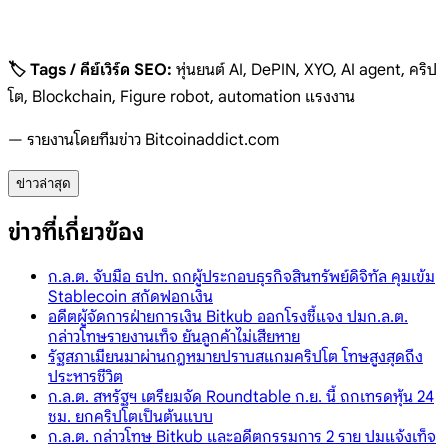
🏷️ Tags / คีย์เวิร์ด SEO:
หุ่นยนต์ AI, DePIN, XYO, AI agent, คริป
โต, Blockchain, Figure robot, automation แรงงาน
— รายงานโดยทีมข่าว Bitcoinaddict.com
ข่าวล่าสุด
ข่าวที่เกี่ยวข้อง
ก.ล.ต. จับมือ ธปท. ถกผู้ประกอบธุรกิจสินทรัพย์ดิจิทัล คุมเข้ม
Stablecoin สกัดฟอกเงิน
อดีตผู้จัดการฝ่ายการเงิน Bitkub ออกโรงชี้แจง ปมก.ล.ต.
กล่าวโทษรายงานเท็จ ยันลูกค้าไม่เสียหาย
รัฐสภาเมียนมาผ่านกฎหมายปราบสแกมคริปโต โทษสูงสุดถึง
ประหารชีวิต
ก.ล.ต. สหรัฐฯ เตรียมจัด Roundtable ก.ย. นี้ ถกเทรดหุ้น 24
ชม. ยกคริปโตเป็นต้นแบบ
ก.ล.ต. กล่าวโทษ Bitkub และอดีตกรรมการ 2 ราย ปมแจ้งเท็จ