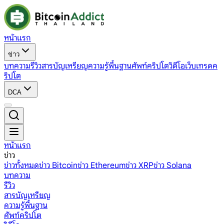
หน้าแรก
ข่าว
บทความ
รีวิว
สารบัญเหรียญ
ความรู้พื้นฐาน
ศัพท์คริปโต
วิดีโอ
เว็บเทรดค
ริปโต
DCA
หน้าแรก
ข่าว
ข่าวทั้งหมด
ข่าว Bitcoin
ข่าว Ethereum
ข่าว XRP
ข่าว Solana
บทความ
รีวิว
สารบัญเหรียญ
ความรู้พื้นฐาน
ศัพท์คริปโต