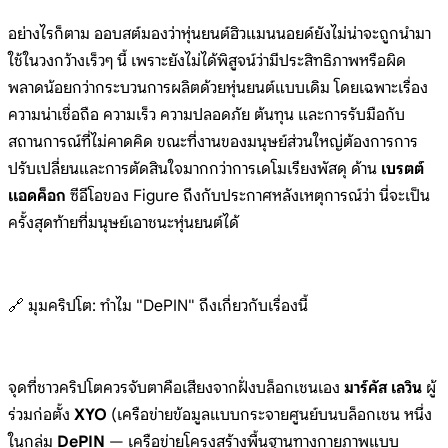
อย่างไรก็ตาม ออบสต์มองว่าหุ่นยนต์ฮิวแมนนอยด์ยังไม่น่าจะถูกนำมา
ใช้ในวงกว้างเร็วๆ นี้ เพราะยังไม่ได้พิสูจน์ว่ามีประสิทธิภาพหรือผิด
พลาดน้อยกว่ากระบวนการผลิตด้วยหุ่นยนต์แบบเดิม โดยเฉพาะเรื่อง
ความน่าเชื่อถือ ความเร็ว ความปลอดภัย ต้นทุน และการรับมือกับ
สถานการณ์ที่ไม่คาดคิด ขณะที่งานของมนุษย์ส่วนใหญ่ต้องการการ
ปรับเปลี่ยนและการตัดสินใจมากกว่าการเดโมเรียงพัสดุ ด้าน
เบรตต์
แอดค็อก
ซีอีโอของ Figure ถึงกับประกาศหลังเหตุการณ์ว่า นี่จะเป็น
ครั้งสุดท้ายที่มนุษย์เอาชนะหุ่นยนต์ได้
🔗 มุมคริปโต: ทำไม "DePIN" ถึงเกี่ยวกับเรื่องนี้
จุดที่ชาวคริปโตควรจับตาคือเสียงจากฝั่งบล็อกเชนเอง
มาร์คัส เลวิน
ผู้
ร่วมก่อตั้ง
XYO
(เครือข่ายข้อมูลแบบกระจายศูนย์บนบล็อกเชน หนึ่ง
ในกลุ่ม
DePIN
— เครือข่ายโครงสร้างพื้นฐานทางกายภาพแบบ