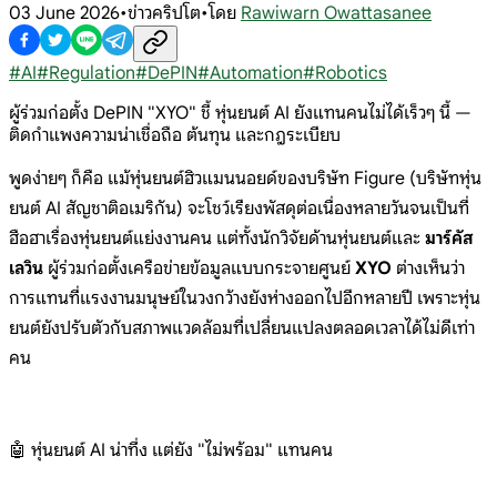
03 June 2026
•
ข่าวคริปโต
•
โดย
Rawiwarn Owattasanee
#
AI
#
Regulation
#
DePIN
#
Automation
#
Robotics
ผู้ร่วมก่อตั้ง DePIN "XYO" ชี้ หุ่นยนต์ AI ยังแทนคนไม่ได้เร็วๆ นี้ —
ติดกำแพงความน่าเชื่อถือ ต้นทุน และกฎระเบียบ
พูดง่ายๆ ก็คือ แม้หุ่นยนต์ฮิวแมนนอยด์ของบริษัท Figure (บริษัทหุ่น
ยนต์ AI สัญชาติอเมริกัน) จะโชว์เรียงพัสดุต่อเนื่องหลายวันจนเป็นที่
ฮือฮาเรื่องหุ่นยนต์แย่งงานคน แต่ทั้งนักวิจัยด้านหุ่นยนต์และ
มาร์คัส
เลวิน
ผู้ร่วมก่อตั้งเครือข่ายข้อมูลแบบกระจายศูนย์
XYO
ต่างเห็นว่า
การแทนที่แรงงานมนุษย์ในวงกว้างยังห่างออกไปอีกหลายปี เพราะหุ่น
ยนต์ยังปรับตัวกับสภาพแวดล้อมที่เปลี่ยนแปลงตลอดเวลาได้ไม่ดีเท่า
คน
🤖 หุ่นยนต์ AI น่าทึ่ง แต่ยัง "ไม่พร้อม" แทนคน