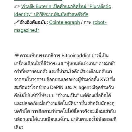
👉
Vitalik Buterin เปิดตัวแนวคิดใหม่ "Pluralistic
Identity" ปฏิวัติระบบยืนยันตัวตนดิจิทัล
🔗
อ้างอิงต้นฉบับ:
Cointelegraph
/ ภาพ
robot-
magazine.fr
💬 ความเห็นบรรณาธิการ Bitcoinaddict ข่าวนี้เป็น
เครื่องเตือนใจที่ดีว่ากระแส "หุ่นยนต์แย่งงาน" อาจมาช้า
กว่าที่หลายคนกลัว และที่น่าสนใจคือเสียงเตือนกลับมา
จากคนในวงการบล็อกเชนเองอย่างผู้ร่วมก่อตั้ง XYO ซึ่ง
สะท้อนว่าโจทย์ของ DePIN และ AI agent มีจุดร่วมกัน
คือไม่ใช่แค่ทำให้ระบบ "ทำงานเป็น" แต่ต้องเชื่อถือได้
และปลอดภัยเมื่อทำงานอัตโนมัติมากขึ้น สำหรับนักลงทุ
นคริปโต การติดตามว่าเทคโนโลยีโลกจริงจะเชื่อมเข้ากับ
บล็อกเชนได้แนบเนียนแค่ไหน น่าจับตามองไม่น้อยเลยที
เดียว