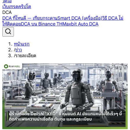
วิดีโอ
เว็บเทรดคริปโต
DCA
DCA ที่ไหนดี — เทียบกระดาน
Smart DCA (เครื่องมือ)
วิธี DCA ไม่
ให้ติดดอย
DCA บน Binance TH
Maxbit Auto DCA
หน้าแรก
/
ข่าว
/
รายละเอียด