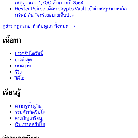
เหตุถูกแฮก 1,700 ล้านบาทปี 2564
Hester Peirce เตือน Crypto Vault เข้าข่ายกฎหมายหลัก
ทรัพย์ ลั่น "จะร่วงอย่างเจ็บปวด"
ดูข่าว
กฎหมาย-กำกับดูแล
ทั้งหมด →
เนื้อหา
ข่าวคริปโตวันนี้
ข่าวล่าสุด
บทความ
รีวิว
วิดีโอ
เรียนรู้
ความรู้พื้นฐาน
รวมศัพท์คริปโต
สารบัญเหรียญ
เว็บเทรดคริปโต