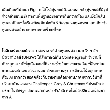
เมื่อเดือนที่ผ่านมา Figure ได้โชว์หุ่นยนต์ฮิวแมนนอยด์ (หุ่นยนต์ที่มีรูป
ร่างคล้ายมนุษย์) ทำงานพื้นฐานอย่างการเก็บกวาดห้อง และยังมีคลิป
หุ่นยนต์ทีมหนึ่งเรียงพัสดุติดต่อกัน 9 วันรวด จนจุดกระแสถกเถียงว่า
หุ่นยนต์จะเข้ามาแทนงานคนเร็วแค่ไหน
โอลิเวอร์ ออบสต์
รองศาสตราจารย์ด้านหุ่นยนต์จากมหาวิทยาลัย
นิวเซาท์เวลส์ (UNSW) ให้สัมภาษณ์กับ Cointelegraph ว่า งานที่
เสี่ยงถูกแทนที่ที่สุดในตอนนี้คืองานซ้ำๆ ในสภาพแวดล้อมที่มีระเบียบ
แบบแผนชัดเจน ส่วนงานเอกสารและงานธุรการมีแนวโน้มถูกแทน
ด้วย AI มากกว่า สอดคล้องกับรายงานเดือนพฤษภาคมจากบริษัทที่
ปรึกษาด้านแรงงาน Challenger, Gray & Christmas ที่ประเมินว่า
บริษัทในสหรัฐฯ ปลดพนักงานราว 49,135 คนในปี 2026 อันเนื่องมา
จาก AI