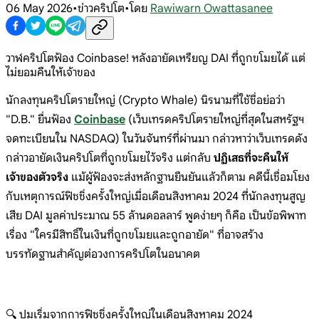
06 May 2026
•
ข่าวคริปโต
•
โดย
Rawiwarn Owattasanee
วาฬคริปโตฟ้อง Coinbase! หลังอายัดเหรียญ DAI ที่ถูกขโมยได้ แต่
ไม่ยอมคืนให้เจ้าของ
นักลงทุนคริปโตรายใหญ่ (Crypto Whale) นิรนามที่ใช้ชื่อย่อว่า
"D.B." ยื่นฟ้อง
Coinbase
(เว็บเทรดคริปโตรายใหญ่ที่สุดในสหรัฐฯ
จดทะเบียนใน NASDAQ) ในวันจันทร์ที่ผ่านมา กล่าวหาว่าเว็บเทรดดัง
กล่าวอายัดเงินคริปโตที่ถูกขโมยไว้จริง แต่กลับ
ปฏิเสธที่จะคืนให้
เจ้าของตัวจริง
แม้ผู้ฟ้องจะส่งหลักฐานยืนยันแล้วก็ตาม คดีนี้เชื่อมโยง
กับเหตุการณ์ฟิชชิ่งครั้งใหญ่เมื่อเดือนสิงหาคม 2024 ที่นักลงทุนสูญ
เสีย DAI มูลค่าประมาณ 55 ล้านดอลลาร์ พูดง่ายๆ ก็คือ เป็นข้อพิพาท
เรื่อง "ใครมีสิทธิ์ในเงินที่ถูกขโมยและถูกอายัด" ที่อาจสร้าง
บรรทัดฐานสำคัญต่อวงการคริปโตในอนาคต
🔍 ปมเริ่มจากการฟิชชิ่งครั้งใหญ่ในเดือนสิงหาคม 2024