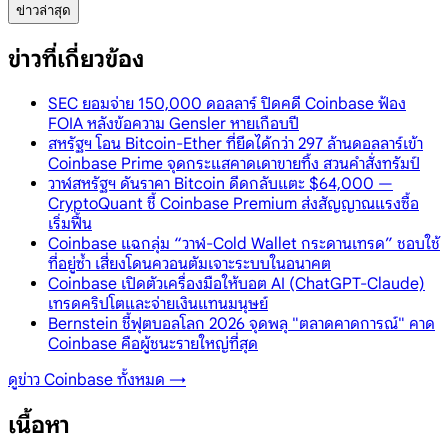
ข่าวล่าสุด
ข่าวที่เกี่ยวข้อง
SEC ยอมจ่าย 150,000 ดอลลาร์ ปิดคดี Coinbase ฟ้อง
FOIA หลังข้อความ Gensler หายเกือบปี
สหรัฐฯ โอน Bitcoin-Ether ที่ยึดได้กว่า 297 ล้านดอลลาร์เข้า
Coinbase Prime จุดกระแสคาดเดาขายทิ้ง สวนคำสั่งทรัมป์
วาฬสหรัฐฯ ดันราคา Bitcoin ดีดกลับแตะ $64,000 —
CryptoQuant ชี้ Coinbase Premium ส่งสัญญาณแรงซื้อ
เริ่มฟื้น
Coinbase แฉกลุ่ม “วาฬ-Cold Wallet กระดานเทรด” ชอบใช้
ที่อยู่ซ้ำ เสี่ยงโดนควอนตัมเจาะระบบในอนาคต
Coinbase เปิดตัวเครื่องมือให้บอต AI (ChatGPT-Claude)
เทรดคริปโตและจ่ายเงินแทนมนุษย์
Bernstein ชี้ฟุตบอลโลก 2026 จุดพลุ "ตลาดคาดการณ์" คาด
Coinbase คือผู้ชนะรายใหญ่ที่สุด
ดูข่าว
Coinbase
ทั้งหมด →
เนื้อหา