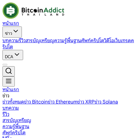
หน้าแรก
ข่าว
บทความ
รีวิว
สารบัญเหรียญ
ความรู้พื้นฐาน
ศัพท์คริปโต
วิดีโอ
เว็บเทรดค
ริปโต
DCA
หน้าแรก
ข่าว
ข่าวทั้งหมด
ข่าว Bitcoin
ข่าว Ethereum
ข่าว XRP
ข่าว Solana
บทความ
รีวิว
สารบัญเหรียญ
ความรู้พื้นฐาน
ศัพท์คริปโต