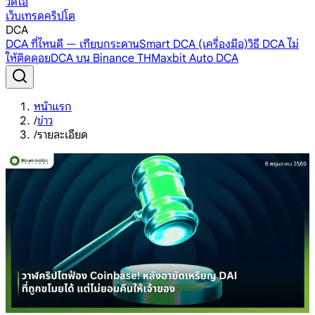
วิดีโอ
เว็บเทรดคริปโต
DCA
DCA ที่ไหนดี — เทียบกระดาน
Smart DCA (เครื่องมือ)
วิธี DCA ไม่
ให้ติดดอย
DCA บน Binance TH
Maxbit Auto DCA
หน้าแรก
/
ข่าว
/
รายละเอียด