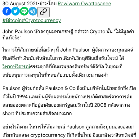
30 August 2021
•
ข่าว
•
โดย
Rawiwarn Owattasanee
#
Bitcoin
#
Cryptocurrency
John Paulson นักลงทุนมหาเศรษฐี กล่าวว่า Crypto นั้น 'ไม่มีมูลค่า
ที่แท้จริง'
ในการให้สัมภาษณ์เมื่อเร็วๆ นี้ John Paulson ผู้จัดการกองทุนเฮดจ์
ฟันด์ซึ่งทำเงินนับพันล้านในการเดิมพันวิกฤติสินเชื่อซับไพรม์ ได้
วิพากษ์วิจารณ์
ธรรมชาติที่ผันผวนของสินทรัพย์ดิจิทัล ในขณะที่
สนับสนุนการลงทุนในที่หลบภัยแบบดั้งเดิม เช่น ทองคำ
Paulson ผู้ร่วมก่อตั้ง Paulson & Co ซึ่งเป็นบริษัทในนิวยอร์กซึ่งเปิด
ตัวในปี 1994 และเป็นผู้รับผลประโยชน์ทางประวัติศาสตร์จากการล่ม
สลายของตลาดที่อยู่อาศัยของสหรัฐอเมริกาในปี 2008 หลังจากวาง
short ที่ประสบความสำเร็จอย่างมาก
อย่างไรก็ตาม ในการให้สัมภาษณ์ Paulson ถูกถามถึงมุมมองของเขา
เกี่ยวกับตลาด cryptocurrency ที่เกิดขึ้นใหม่ ซึ่งเขาอ้างว่าสินทรัพย์ที่