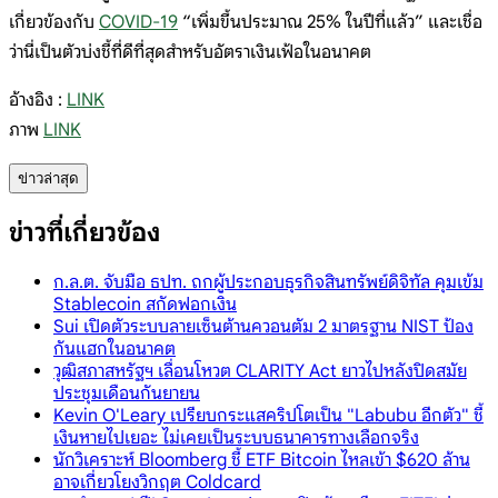
เกี่ยวข้องกับ
COVID-19
“เพิ่มขึ้นประมาณ 25% ในปีที่แล้ว” และเชื่อ
ว่านี่เป็นตัวบ่งชี้ที่ดีที่สุดสำหรับอัตราเงินเฟ้อในอนาคต
อ้างอิง :
LINK
ภาพ
LINK
ข่าวล่าสุด
ข่าวที่เกี่ยวข้อง
ก.ล.ต. จับมือ ธปท. ถกผู้ประกอบธุรกิจสินทรัพย์ดิจิทัล คุมเข้ม
Stablecoin สกัดฟอกเงิน
Sui เปิดตัวระบบลายเซ็นต้านควอนตัม 2 มาตรฐาน NIST ป้อง
กันแฮกในอนาคต
วุฒิสภาสหรัฐฯ เลื่อนโหวต CLARITY Act ยาวไปหลังปิดสมัย
ประชุมเดือนกันยายน
Kevin O'Leary เปรียบกระแสคริปโตเป็น "Labubu อีกตัว" ชี้
เงินหายไปเยอะ ไม่เคยเป็นระบบธนาคารทางเลือกจริง
นักวิเคราะห์ Bloomberg ชี้ ETF Bitcoin ไหลเข้า $620 ล้าน
อาจเกี่ยวโยงวิกฤต Coldcard