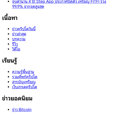
จบตำนาน 4 ปี! Step App ประกาศปิดตัว เหรียญ FITFI ร่วง
99.9% จากจุดสูงสุด
เนื้อหา
ข่าวคริปโตวันนี้
ข่าวล่าสุด
บทความ
รีวิว
วิดีโอ
เรียนรู้
ความรู้พื้นฐาน
รวมศัพท์คริปโต
สารบัญเหรียญ
เว็บเทรดคริปโต
ข่าวยอดนิยม
ข่าว Bitcoin