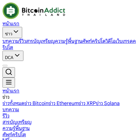
หน้าแรก
ข่าว
บทความ
รีวิว
สารบัญเหรียญ
ความรู้พื้นฐาน
ศัพท์คริปโต
วิดีโอ
เว็บเทรดค
ริปโต
DCA
หน้าแรก
ข่าว
ข่าวทั้งหมด
ข่าว Bitcoin
ข่าว Ethereum
ข่าว XRP
ข่าว Solana
บทความ
รีวิว
สารบัญเหรียญ
ความรู้พื้นฐาน
ศัพท์คริปโต