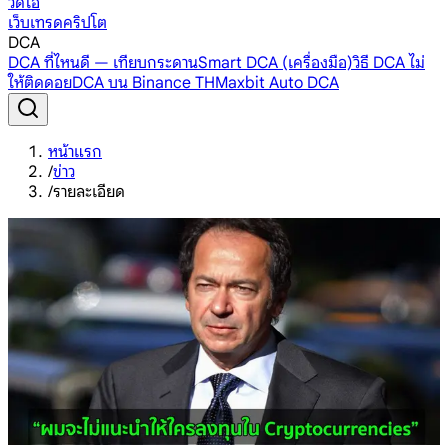
วิดีโอ
เว็บเทรดคริปโต
DCA
DCA ที่ไหนดี — เทียบกระดาน
Smart DCA (เครื่องมือ)
วิธี DCA ไม่
ให้ติดดอย
DCA บน Binance TH
Maxbit Auto DCA
หน้าแรก
/
ข่าว
/
รายละเอียด