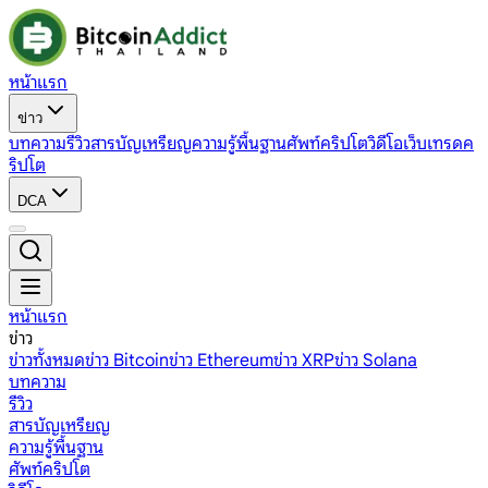
หน้าแรก
ข่าว
บทความ
รีวิว
สารบัญเหรียญ
ความรู้พื้นฐาน
ศัพท์คริปโต
วิดีโอ
เว็บเทรดค
ริปโต
DCA
หน้าแรก
ข่าว
ข่าวทั้งหมด
ข่าว Bitcoin
ข่าว Ethereum
ข่าว XRP
ข่าว Solana
บทความ
รีวิว
สารบัญเหรียญ
ความรู้พื้นฐาน
ศัพท์คริปโต