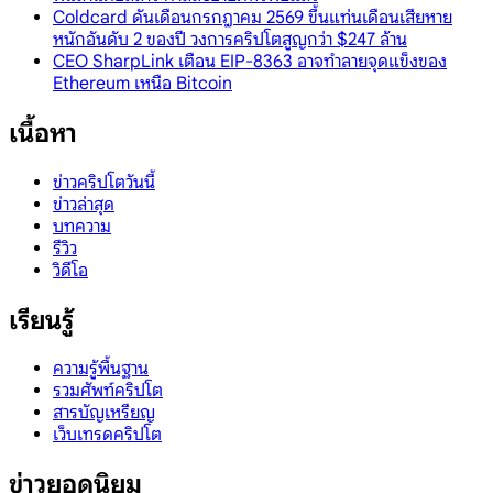
Coldcard ดันเดือนกรกฎาคม 2569 ขึ้นแท่นเดือนเสียหาย
หนักอันดับ 2 ของปี วงการคริปโตสูญกว่า $247 ล้าน
CEO SharpLink เตือน EIP-8363 อาจทำลายจุดแข็งของ
Ethereum เหนือ Bitcoin
เนื้อหา
ข่าวคริปโตวันนี้
ข่าวล่าสุด
บทความ
รีวิว
วิดีโอ
เรียนรู้
ความรู้พื้นฐาน
รวมศัพท์คริปโต
สารบัญเหรียญ
เว็บเทรดคริปโต
ข่าวยอดนิยม