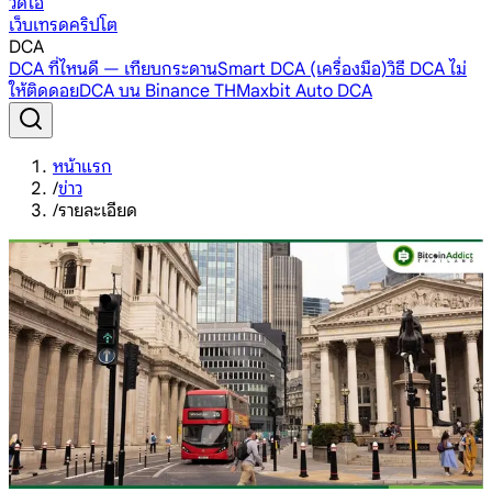
วิดีโอ
เว็บเทรดคริปโต
DCA
DCA ที่ไหนดี — เทียบกระดาน
Smart DCA (เครื่องมือ)
วิธี DCA ไม่
ให้ติดดอย
DCA บน Binance TH
Maxbit Auto DCA
หน้าแรก
/
ข่าว
/
รายละเอียด