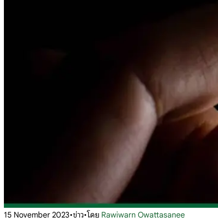
15 November 2023
•
ข่าว
•
โดย
Rawiwarn Owattasanee