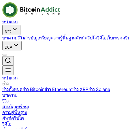
หน้าแรก
ข่าว
บทความ
รีวิว
สารบัญเหรียญ
ความรู้พื้นฐาน
ศัพท์คริปโต
วิดีโอ
เว็บเทรดคริ
DCA
หน้าแรก
ข่าว
ข่าวทั้งหมด
ข่าว Bitcoin
ข่าว Ethereum
ข่าว XRP
ข่าว Solana
บทความ
รีวิว
สารบัญเหรียญ
ความรู้พื้นฐาน
ศัพท์คริปโต
วิดีโอ