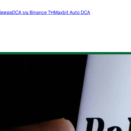
้ติดดอย
DCA บน Binance TH
Maxbit Auto DCA