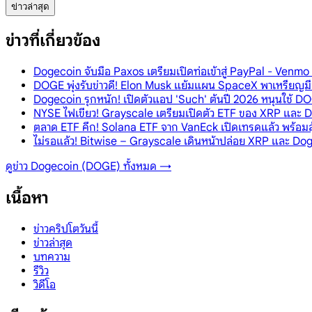
ข่าวล่าสุด
ข่าวที่เกี่ยวข้อง
Dogecoin จับมือ Paxos เตรียมเปิดท่อเข้าสู่ PayPal - Ven
DOGE พุ่งรับข่าวดี! Elon Musk แย้มแผน SpaceX พาเหรียญมี
Dogecoin รุกหนัก! เปิดตัวแอป 'Such' ต้นปี 2026 หนุนใช้ DO
NYSE ไฟเขียว! Grayscale เตรียมเปิดตัว ETF ของ XRP และ Dog
ตลาด ETF คึก! Solana ETF จาก VanEck เปิดเทรดแล้ว พร้อม
ไม่รอแล้ว! Bitwise – Grayscale เดินหน้าปล่อย XRP และ Dog
ดูข่าว
Dogecoin (DOGE)
ทั้งหมด →
เนื้อหา
ข่าวคริปโตวันนี้
ข่าวล่าสุด
บทความ
รีวิว
วิดีโอ