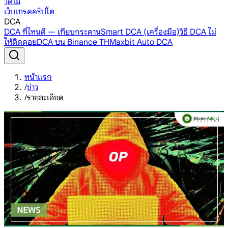
วิดีโอ
เว็บเทรดคริปโต
DCA
DCA ที่ไหนดี — เทียบกระดาน
Smart DCA (เครื่องมือ)
วิธี DCA ไม่
ให้ติดดอย
DCA บน Binance TH
Maxbit Auto DCA
หน้าแรก
/
ข่าว
/
รายละเอียด