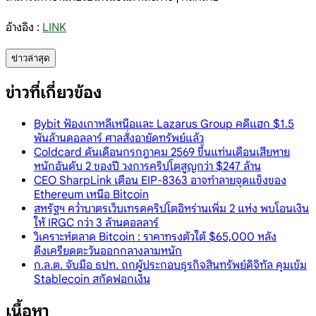
อ้างอิง :
LINK
ข่าวล่าสุด
ข่าวที่เกี่ยวข้อง
Bybit ฟ้องเกาหลีเหนือและ Lazarus Group คดีแฮก $1.5
พันล้านดอลลาร์ ศาลสั่งอายัดทรัพย์แล้ว
Coldcard ดันเดือนกรกฎาคม 2569 ขึ้นแท่นเดือนเสียหาย
หนักอันดับ 2 ของปี วงการคริปโตสูญกว่า $247 ล้าน
CEO SharpLink เตือน EIP-8363 อาจทำลายจุดแข็งของ
Ethereum เหนือ Bitcoin
สหรัฐฯ คว่ำบาตรเว็บเทรดคริปโตอิหร่านเพิ่ม 2 แห่ง พบโอนเงิน
ให้ IRGC กว่า 3 ล้านดอลลาร์
วิเคราะห์ตลาด Bitcoin : ราคาทรงตัวใต้ $65,000 หลัง
ตึงเครียดตะวันออกกลางลามหนัก
ก.ล.ต. จับมือ ธปท. ถกผู้ประกอบธุรกิจสินทรัพย์ดิจิทัล คุมเข้ม
Stablecoin สกัดฟอกเงิน
เนื้อหา