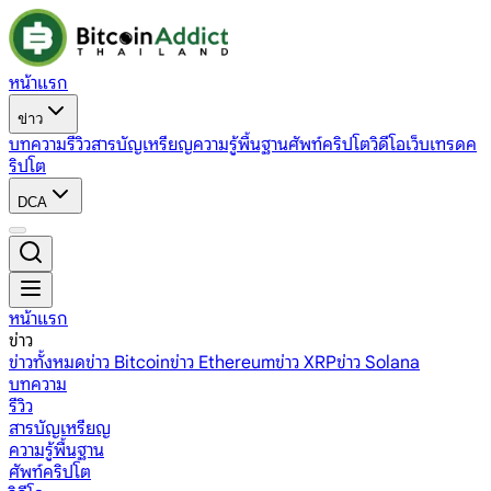
หน้าแรก
ข่าว
บทความ
รีวิว
สารบัญเหรียญ
ความรู้พื้นฐาน
ศัพท์คริปโต
วิดีโอ
เว็บเทรดค
ริปโต
DCA
หน้าแรก
ข่าว
ข่าวทั้งหมด
ข่าว Bitcoin
ข่าว Ethereum
ข่าว XRP
ข่าว Solana
บทความ
รีวิว
สารบัญเหรียญ
ความรู้พื้นฐาน
ศัพท์คริปโต