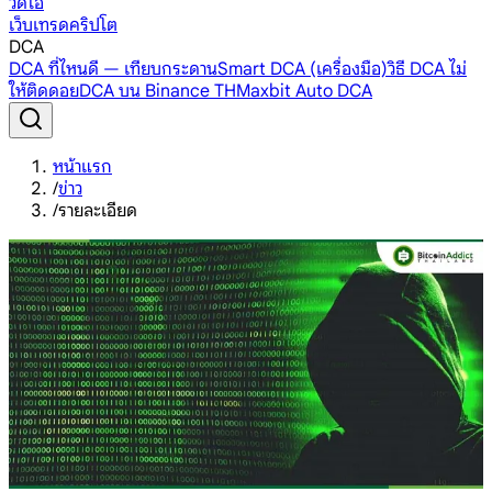
วิดีโอ
เว็บเทรดคริปโต
DCA
DCA ที่ไหนดี — เทียบกระดาน
Smart DCA (เครื่องมือ)
วิธี DCA ไม่
ให้ติดดอย
DCA บน Binance TH
Maxbit Auto DCA
หน้าแรก
/
ข่าว
/
รายละเอียด