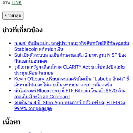
ภาพ
LINK
ข่าวล่าสุด
ข่าวที่เกี่ยวข้อง
ก.ล.ต. จับมือ ธปท. ถกผู้ประกอบธุรกิจสินทรัพย์ดิจิทัล คุมเข้ม
Stablecoin สกัดฟอกเงิน
Sui เปิดตัวระบบลายเซ็นต้านควอนตัม 2 มาตรฐาน NIST ป้อง
กันแฮกในอนาคต
วุฒิสภาสหรัฐฯ เลื่อนโหวต CLARITY Act ยาวไปหลังปิดสมัย
ประชุมเดือนกันยายน
Kevin O'Leary เปรียบกระแสคริปโตเป็น "Labubu อีกตัว" ชี้
เงินหายไปเยอะ ไม่เคยเป็นระบบธนาคารทางเลือกจริง
นักวิเคราะห์ Bloomberg ชี้ ETF Bitcoin ไหลเข้า $620 ล้าน
อาจเกี่ยวโยงวิกฤต Coldcard
จบตำนาน 4 ปี! Step App ประกาศปิดตัว เหรียญ FITFI ร่วง
99.9% จากจุดสูงสุด
เนื้อหา