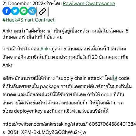
21 December 2022
•
ข่าว
•
โดย
Rawiwarn Owattasanee
#
Hack
#
Smart Contract
Ankr เผยว่า "อดีตทีมงาน" เป็นผู้อยู่เบื้องหลังการแฮ็กโปรโตคอล 5
ล้านดอลลาร์ เมื่อวันที่ 1 ธันวาคม
การแฮ็กโปรโตคอล
Ankr
มูลค่า 5 ล้านดอลลาร์เมื่อวันที่ 1 ธันวาคม
เกิดจากอดีตสมาชิกในทีม ตามประกาศเมื่อวันที่ 20 ธันวาคมจากทีม
Ankr
อดีตพนักงานรายนี้ได้ทำการ "supply chain attack" โดย
ใส่
code
ที่เป็นอันตรายลงใน package การอัปเดตซอฟต์แวร์ภายในของทีมใน
อนาคต และเมื่อซอฟต์แวร์นี้ได้รับการอัปเดต ก็ทำให้ code ที่เป็น
อันตรายได้สร้างช่องโหว่ด้านความปลอดภัยที่ทำให้ผู้โจมตีสามารถ
ขโมย deployer key ของทีมจากเซิร์ฟเวอร์ของบริษัทได้
https://twitter.com/ankrstaking/status/16052706458640138
s=20&t=XPM-BxLMOyZGQChWu2r-jw