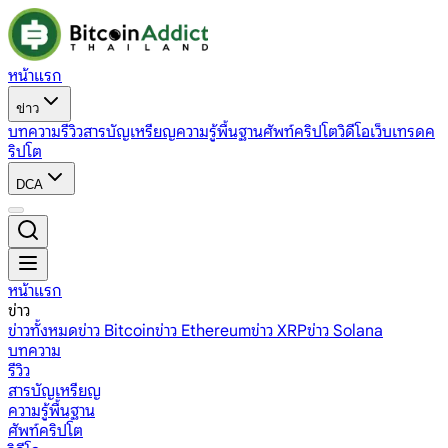
หน้าแรก
ข่าว
บทความ
รีวิว
สารบัญเหรียญ
ความรู้พื้นฐาน
ศัพท์คริปโต
วิดีโอ
เว็บเทรดค
ริปโต
DCA
หน้าแรก
ข่าว
ข่าวทั้งหมด
ข่าว Bitcoin
ข่าว Ethereum
ข่าว XRP
ข่าว Solana
บทความ
รีวิว
สารบัญเหรียญ
ความรู้พื้นฐาน
ศัพท์คริปโต