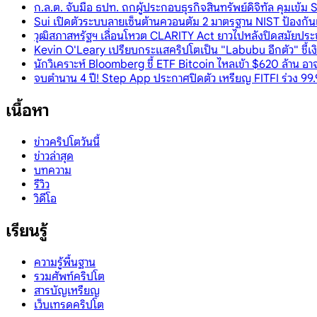
ก.ล.ต. จับมือ ธปท. ถกผู้ประกอบธุรกิจสินทรัพย์ดิจิทัล คุมเข้
Sui เปิดตัวระบบลายเซ็นต้านควอนตัม 2 มาตรฐาน NIST ป้องก
วุฒิสภาสหรัฐฯ เลื่อนโหวต CLARITY Act ยาวไปหลังปิดสมัยประ
Kevin O'Leary เปรียบกระแสคริปโตเป็น "Labubu อีกตัว" ชี้เ
นักวิเคราะห์ Bloomberg ชี้ ETF Bitcoin ไหลเข้า $620 ล้าน อ
จบตำนาน 4 ปี! Step App ประกาศปิดตัว เหรียญ FITFI ร่วง 99.
เนื้อหา
ข่าวคริปโตวันนี้
ข่าวล่าสุด
บทความ
รีวิว
วิดีโอ
เรียนรู้
ความรู้พื้นฐาน
รวมศัพท์คริปโต
สารบัญเหรียญ
เว็บเทรดคริปโต