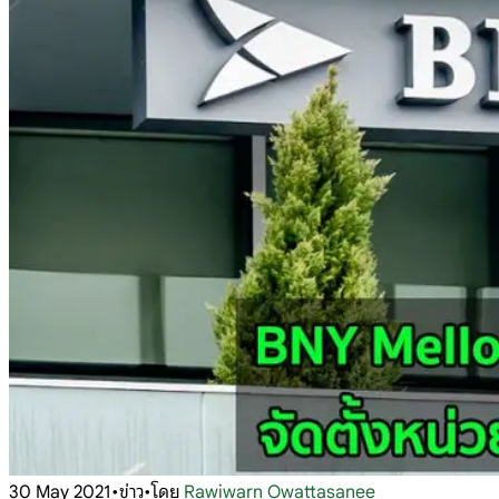
30 May 2021
•
ข่าว
•
โดย
Rawiwarn Owattasanee