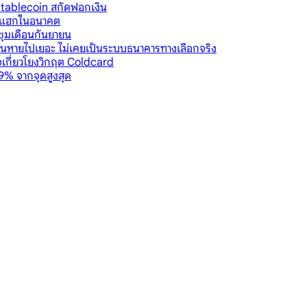
ม Stablecoin สกัดฟอกเงิน
ันแฮกในอนาคต
ชุมเดือนกันยายน
งินหายไปเยอะ ไม่เคยเป็นระบบธนาคารทางเลือกจริง
าจเกี่ยวโยงวิกฤต Coldcard
9% จากจุดสูงสุด