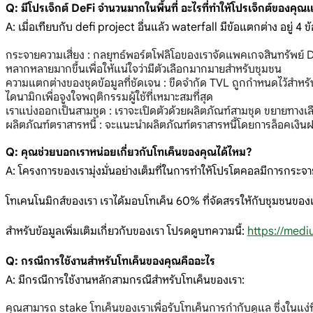
Q: มีโปรเจ็กต์ DeFi จำนวนมากในพื้นที่ อะไรที่ทำให้โปรเจ็กต์ของคุณ
A: เมื่อเทียบกับ defi project อื่นแล้ว waterfall มีข้อแตกต่าง อยู่ 4 ข้
กระจายความเสี่ยง : กลยุทธ์พอร์ตโฟลิโอของเราจัดแพคเกจสินทรัพย์ D
หลากหลายมากขึ้นเพื่อให้แน่ใจว่ามีตัวเลือกมากมายสำหรับชุมชน
ความแตกต่างของชุดข้อมูลที่ชัดเจน : ขีดจำกัด TVL ถูกกำหนดไว้สำหรั
ไดนามิกเพื่อจูงใจพฤติกรรมผู้ใช้ที่เหมาะสมที่สุด
เราแบ่งออกเป็นสามชุด : เราจะเปิดตัวด้วยผลิตภัณฑ์สามชุด ขยายทางเล
ผลิตภัณฑ์ตราสารหนี้ : จะแนะนำผลิตภัณฑ์ตราสารหนี้โดยการล็อคเงินฝาก
Q: คุณช่วยบอกเราหน่อยเกี่ยวกับโทเค็นของคุณได้ไหม?
A: โครงการของเรามุ่งมั่นอย่างเต็มที่ในการทำให้โปรโตคอลมีการกระจ
โทเคนโนมิกส์ของเรา เราได้มอบโทเค็น 60% ที่จัดสรรให้กับชุมชนของเ
สำหรับข้อมูลเพิ่มเติมเกี่ยวกับของเรา โปรดดูบทความนี้:
https://medi
Q: กรณีการใช้งานสำหรับโทเค็นของคุณคืออะไร
A: มีกรณีการใช้งานหลักสามกรณีสำหรับโทเค็นของเรา:
คุณสามารถ stake โทเค็นของเราเพื่อรับโทเค็นการกำกับดูแล ซึ่งในแง่ท