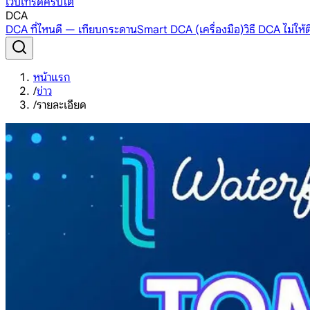
เว็บเทรดคริปโต
DCA
DCA ที่ไหนดี — เทียบกระดาน
Smart DCA (เครื่องมือ)
วิธี DCA ไม่ให
หน้าแรก
/
ข่าว
/
รายละเอียด