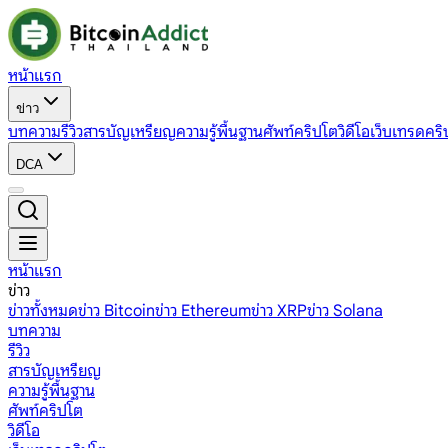
หน้าแรก
ข่าว
บทความ
รีวิว
สารบัญเหรียญ
ความรู้พื้นฐาน
ศัพท์คริปโต
วิดีโอ
เว็บเทรดคริ
DCA
หน้าแรก
ข่าว
ข่าวทั้งหมด
ข่าว Bitcoin
ข่าว Ethereum
ข่าว XRP
ข่าว Solana
บทความ
รีวิว
สารบัญเหรียญ
ความรู้พื้นฐาน
ศัพท์คริปโต
วิดีโอ