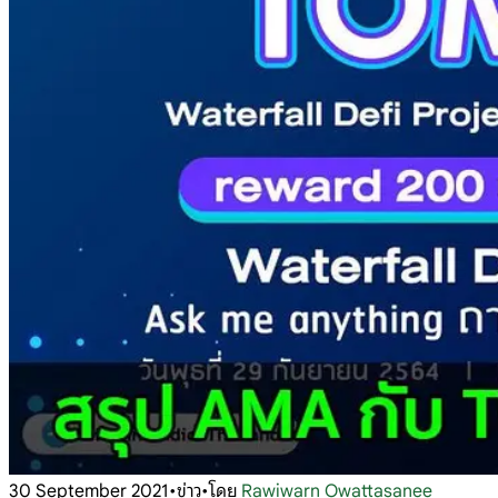
30 September 2021
•
ข่าว
•
โดย
Rawiwarn Owattasanee