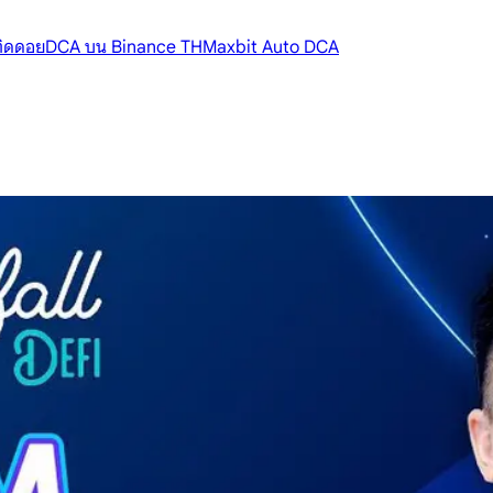
้ติดดอย
DCA บน Binance TH
Maxbit Auto DCA