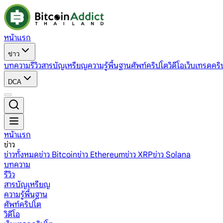
หน้าแรก
ข่าว
บทความ
รีวิว
สารบัญเหรียญ
ความรู้พื้นฐาน
ศัพท์คริปโต
วิดีโอ
เว็บเทรดคริ
DCA
หน้าแรก
ข่าว
ข่าวทั้งหมด
ข่าว Bitcoin
ข่าว Ethereum
ข่าว XRP
ข่าว Solana
บทความ
รีวิว
สารบัญเหรียญ
ความรู้พื้นฐาน
ศัพท์คริปโต
วิดีโอ