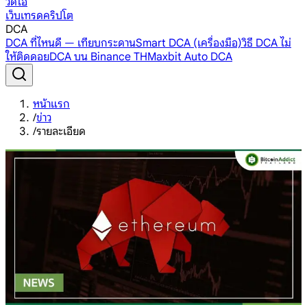
วิดีโอ
เว็บเทรดคริปโต
DCA
DCA ที่ไหนดี — เทียบกระดาน
Smart DCA (เครื่องมือ)
วิธี DCA ไม่
ให้ติดดอย
DCA บน Binance TH
Maxbit Auto DCA
หน้าแรก
/
ข่าว
/
รายละเอียด