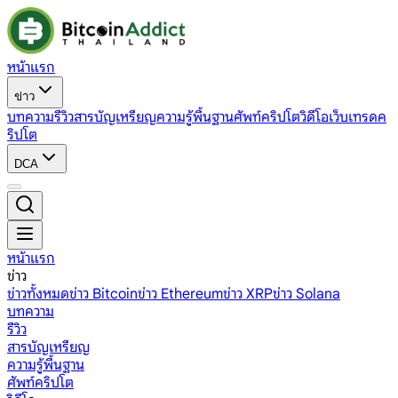
หน้าแรก
ข่าว
บทความ
รีวิว
สารบัญเหรียญ
ความรู้พื้นฐาน
ศัพท์คริปโต
วิดีโอ
เว็บเทรดค
ริปโต
DCA
หน้าแรก
ข่าว
ข่าวทั้งหมด
ข่าว Bitcoin
ข่าว Ethereum
ข่าว XRP
ข่าว Solana
บทความ
รีวิว
สารบัญเหรียญ
ความรู้พื้นฐาน
ศัพท์คริปโต