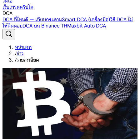
วิดีโอ
เว็บเทรดคริปโต
DCA
DCA ที่ไหนดี — เทียบกระดาน
Smart DCA (เครื่องมือ)
วิธี DCA ไม่
ให้ติดดอย
DCA บน Binance TH
Maxbit Auto DCA
หน้าแรก
/
ข่าว
/
รายละเอียด