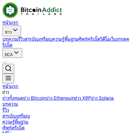
หน้าแรก
ข่าว
บทความ
รีวิว
สารบัญเหรียญ
ความรู้พื้นฐาน
ศัพท์คริปโต
วิดีโอ
เว็บเทรดค
ริปโต
DCA
หน้าแรก
ข่าว
ข่าวทั้งหมด
ข่าว Bitcoin
ข่าว Ethereum
ข่าว XRP
ข่าว Solana
บทความ
รีวิว
สารบัญเหรียญ
ความรู้พื้นฐาน
ศัพท์คริปโต