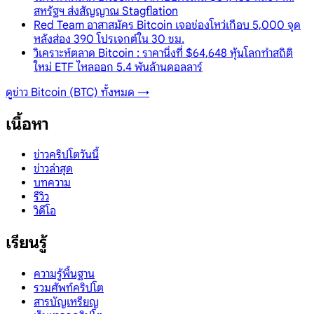
สหรัฐฯ ส่งสัญญาณ Stagflation
Red Team อาสาสมัคร Bitcoin เจอช่องโหว่เกือบ 5,000 จุด
หลังส่อง 390 โปรเจกต์ใน 30 ชม.
วิเคราะห์ตลาด Bitcoin : ราคานิ่งที่ $64,648 หุ้นโลกทำสถิติ
ใหม่ ETF ไหลออก 5.4 พันล้านดอลลาร์
ดูข่าว
Bitcoin (BTC)
ทั้งหมด →
เนื้อหา
ข่าวคริปโตวันนี้
ข่าวล่าสุด
บทความ
รีวิว
วิดีโอ
เรียนรู้
ความรู้พื้นฐาน
รวมศัพท์คริปโต
สารบัญเหรียญ