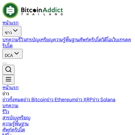
หน้าแรก
ข่าว
บทความ
รีวิว
สารบัญเหรียญ
ความรู้พื้นฐาน
ศัพท์คริปโต
วิดีโอ
เว็บเทรดค
ริปโต
DCA
หน้าแรก
ข่าว
ข่าวทั้งหมด
ข่าว Bitcoin
ข่าว Ethereum
ข่าว XRP
ข่าว Solana
บทความ
รีวิว
สารบัญเหรียญ
ความรู้พื้นฐาน
ศัพท์คริปโต