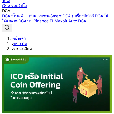
วิดีโอ
เว็บเทรดคริปโต
DCA
DCA ที่ไหนดี — เทียบกระดาน
Smart DCA (เครื่องมือ)
วิธี DCA ไม่
ให้ติดดอย
DCA บน Binance TH
Maxbit Auto DCA
หน้าแรก
/
บทความ
/
รายละเอียด