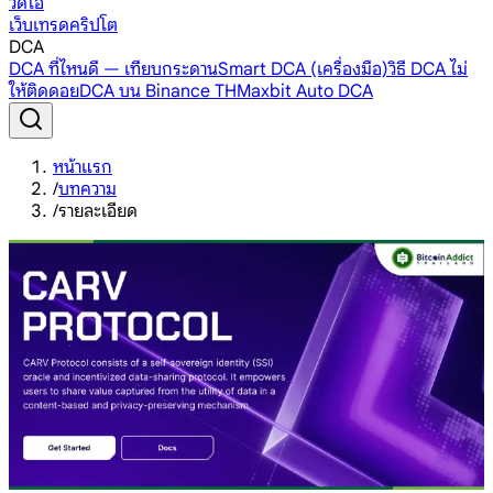
วิดีโอ
เว็บเทรดคริปโต
DCA
DCA ที่ไหนดี — เทียบกระดาน
Smart DCA (เครื่องมือ)
วิธี DCA ไม่
ให้ติดดอย
DCA บน Binance TH
Maxbit Auto DCA
หน้าแรก
/
บทความ
/
รายละเอียด