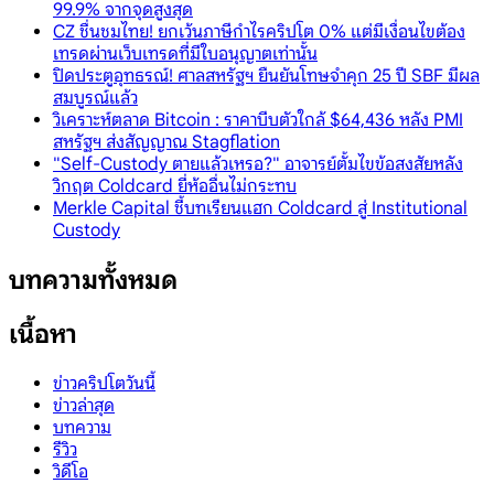
99.9% จากจุดสูงสุด
CZ ชื่นชมไทย! ยกเว้นภาษีกำไรคริปโต 0% แต่มีเงื่อนไขต้อง
เทรดผ่านเว็บเทรดที่มีใบอนุญาตเท่านั้น
ปิดประตูอุทธรณ์! ศาลสหรัฐฯ ยืนยันโทษจำคุก 25 ปี SBF มีผล
สมบูรณ์แล้ว
วิเคราะห์ตลาด Bitcoin : ราคาบีบตัวใกล้ $64,436 หลัง PMI
สหรัฐฯ ส่งสัญญาณ Stagflation
"Self-Custody ตายแล้วเหรอ?" อาจารย์ตั้มไขข้อสงสัยหลัง
วิกฤต Coldcard ยี่ห้ออื่นไม่กระทบ
Merkle Capital ชี้บทเรียนแฮก Coldcard สู่ Institutional
Custody
บทความทั้งหมด
เนื้อหา
ข่าวคริปโตวันนี้
ข่าวล่าสุด
บทความ
รีวิว
วิดีโอ