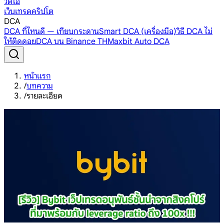
วิดีโอ
เว็บเทรดคริปโต
DCA
DCA ที่ไหนดี — เทียบกระดาน
Smart DCA (เครื่องมือ)
วิธี DCA ไม่
ให้ติดดอย
DCA บน Binance TH
Maxbit Auto DCA
หน้าแรก
/
บทความ
/
รายละเอียด