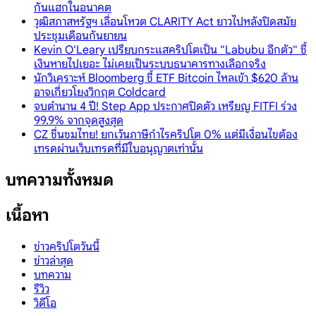
กันแฮกในอนาคต
วุฒิสภาสหรัฐฯ เลื่อนโหวต CLARITY Act ยาวไปหลังปิดสมัย
ประชุมเดือนกันยายน
Kevin O'Leary เปรียบกระแสคริปโตเป็น "Labubu อีกตัว" ชี้
เงินหายไปเยอะ ไม่เคยเป็นระบบธนาคารทางเลือกจริง
นักวิเคราะห์ Bloomberg ชี้ ETF Bitcoin ไหลเข้า $620 ล้าน
อาจเกี่ยวโยงวิกฤต Coldcard
จบตำนาน 4 ปี! Step App ประกาศปิดตัว เหรียญ FITFI ร่วง
99.9% จากจุดสูงสุด
CZ ชื่นชมไทย! ยกเว้นภาษีกำไรคริปโต 0% แต่มีเงื่อนไขต้อง
เทรดผ่านเว็บเทรดที่มีใบอนุญาตเท่านั้น
บทความทั้งหมด
เนื้อหา
ข่าวคริปโตวันนี้
ข่าวล่าสุด
บทความ
รีวิว
วิดีโอ