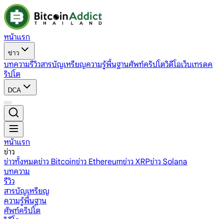
หน้าแรก
ข่าว
บทความ
รีวิว
สารบัญเหรียญ
ความรู้พื้นฐาน
ศัพท์คริปโต
วิดีโอ
เว็บเทรดค
ริปโต
DCA
หน้าแรก
ข่าว
ข่าวทั้งหมด
ข่าว Bitcoin
ข่าว Ethereum
ข่าว XRP
ข่าว Solana
บทความ
รีวิว
สารบัญเหรียญ
ความรู้พื้นฐาน
ศัพท์คริปโต