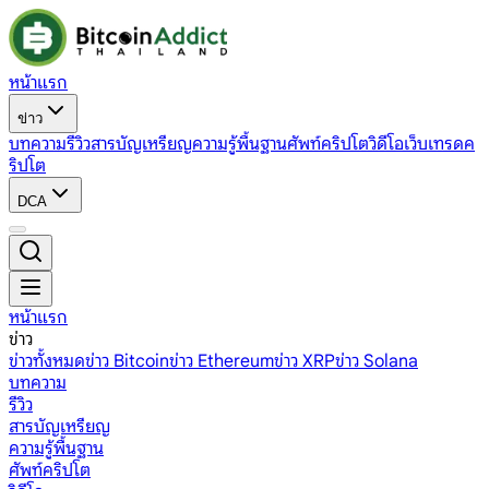
หน้าแรก
ข่าว
บทความ
รีวิว
สารบัญเหรียญ
ความรู้พื้นฐาน
ศัพท์คริปโต
วิดีโอ
เว็บเทรดค
ริปโต
DCA
หน้าแรก
ข่าว
ข่าวทั้งหมด
ข่าว Bitcoin
ข่าว Ethereum
ข่าว XRP
ข่าว Solana
บทความ
รีวิว
สารบัญเหรียญ
ความรู้พื้นฐาน
ศัพท์คริปโต