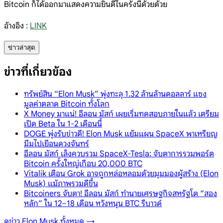
Bitcoin ก็ได้ออกมาแสดงความยินดีในครั้งนี้ด้วยด้วย
อ้างอิง :
LINK
ข่าวล่าสุด
ข่าวที่เกี่ยวข้อง
ทรัพย์สิน “Elon Musk” พุ่งทะลุ 1.32 ล้านล้านดอลลาร์ แซง
มูลค่าตลาด Bitcoin ทั้งโลก
X Money มาแน่! อีลอน มัสก์ เผยเริ่มทดสอบภายในแล้ว เตรียม
เปิด Beta ใน 1-2 เดือนนี้
DOGE พุ่งรับข่าวดี! Elon Musk แย้มแผน SpaceX พาเหรียญ
มีมไปเยือนดวงจันทร์
อีลอน มัสก์ เล็งควบรวม SpaceX-Tesla: จับตาการรวมพอร์ต
Bitcoin ครั้งใหญ่เกือบ 20,000 BTC
Vitalik เตือน Grok อาจถูกหล่อหลอมด้วยมุมมองผู้สร้าง (Elon
Musk) แม้ภาพรวมดีขึ้น
Bitcoiners จับตา! อีลอน มัสก์ ทำนายเศรษฐกิจสหรัฐโต “สอง
หลัก” ใน 12–18 เดือน หวังหนุน BTC รีบาวด์
ดูข่าว
Elon Musk
ทั้งหมด →