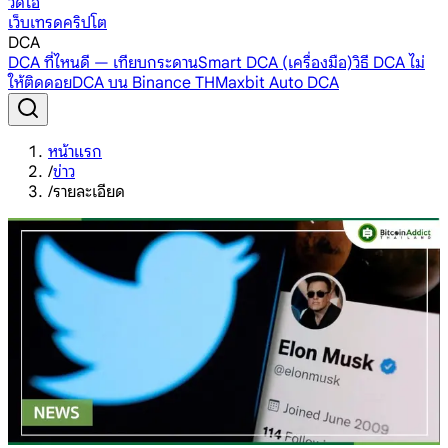
วิดีโอ
เว็บเทรดคริปโต
DCA
DCA ที่ไหนดี — เทียบกระดาน
Smart DCA (เครื่องมือ)
วิธี DCA ไม่
ให้ติดดอย
DCA บน Binance TH
Maxbit Auto DCA
หน้าแรก
/
ข่าว
/
รายละเอียด