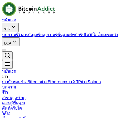
หน้าแรก
ข่าว
บทความ
รีวิว
สารบัญเหรียญ
ความรู้พื้นฐาน
ศัพท์คริปโต
วิดีโอ
เว็บเทรดคริ
DCA
หน้าแรก
ข่าว
ข่าวทั้งหมด
ข่าว Bitcoin
ข่าว Ethereum
ข่าว XRP
ข่าว Solana
บทความ
รีวิว
สารบัญเหรียญ
ความรู้พื้นฐาน
ศัพท์คริปโต
วิดีโอ