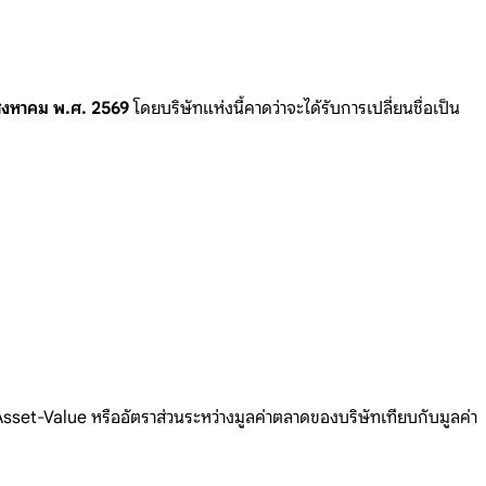
ิงหาคม พ.ศ. 2569
โดยบริษัทแห่งนี้คาดว่าจะได้รับก
ารเปลี่ยนชื
่อเป็น
Asset-Value
หรืออัตราส่วนระหว่างมูลค่าตลาดของบ
ริษัทเทีย
บกับมูลค
่า