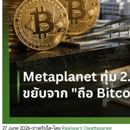
27 June 2026
•
ข่าวคริปโต
•
โดย
Rawiwarn Owattasanee