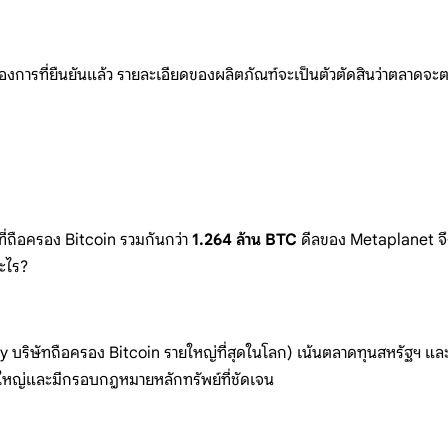
้องการที่ยืนยันแล้ว
รายละเอียดของผลิตภัณฑ์จะเป็นตัวตัด
สินว่าตลาดจ
ะต
กที่ถือครอง Bitcoin
รวมกันกว่า
1.264 ล้าน BTC
ดีลของ
Metaplanet
จ
อะไร?
gy
บริษัทถือครอง Bitcoin
รายใหญ่ที่สุดในโลก)
เน้นตลาดทุนสหรัฐฯ
แล
ดใหญ
่และมีกรอบ
กฎหมายหลั
กทรัพย์ที่ช
ัดเจน