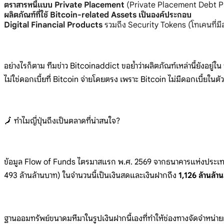
ตราสารหนี้แบบ Private Placement
(Private
Placement Debt
P
ผลิตภัณฑ์ที่ใช้ Bitcoin-related Assets เป็นองค์ประกอบ
Digital Financial Products
รวมถึง
Security Tokens
(โทเคนที่ม
อย่างไรก็ตาม
ทีมข่าว
Bitcoinaddict
ขอย้ำว่าผลิตภัณฑ์เหล่านี้ยังอยู่ใน
ไม่ใช่ดอกเบี้ยที่ Bitcoin
จ่ายโดยตรง เพราะ
Bitcoin
ไม่มีดอกเบี้ยในตั
🗾
ทำไมญี่ปุ่นถึงเป็นตลาดที่น่าสนใจ?
ข้อมูล Flow of
Funds
ไตรมาสแรก พ.ศ. 2569
จากธนาคารแห่งประเทศ
493
ล้านล้านบาท)
ในจำนวนนี้เป็นเงินสดและเงินฝากถึง
1,126 ล้านล้า
ฐานออมทรั
พย์ขนาดมหึมาใ
นรูปเงินฝากนี้
เองที่ทำให้ช่อ
งทางจัดจำหน่าย