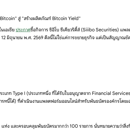
Bitcoin" สู่ "สร้างผลิตภัณฑ์ Bitcoin Yield"
ดในเอเชีย
ประกาศ
ซื้อกิจการ ซิอิโบ
ซีเคียวริตี้ส์ (Siiibo
Securities)
แพลต
ี่ 12
มิถุนายน พ.ศ. 2569
ดีลนี้ไม่ใช่แค่การขยายธุรกิจ
แต่เป็นสัญญาณชัด
ระเ
ภท
Type I
(ประเภทหนึ่ง
ที่ได้รับใบอนุญาตจาก
Financial
Service
รหนี้
ได้)
ที่ดำเนินงานแพลตฟอร์มออนไลน์สำหรับพ
ันธบัตรองค์กรโดย
เ
0
แห่ง
และครอบคลุมพันธบัตรมากกว่า 100
รายการ
นั่นหมายความว่าสิ่