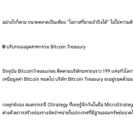
อย่างไรก็
ตาม
ขนาดตลาดเป็นเพียง
"โอกาสที่อาจเข้าถึงได้"
ไม่ใช่ความต
🌐
บริบทของอุตสาหกรรม Bitcoin
Treasury
ปัจจุบัน
BitcoinTreasuries
ติดตามบริษัทมหาชนราว 199
แห่งทั่วโล
เหนือมูลค่า
Bitcoin หมดไป
บริษัท Bitcoin
Treasury
จะอยู่รอดด้วย
กลยุทธ์
ของ สแตรทเทจี
(Strategy
ที่เคยรู้จักกันในชื่อ
MicroStrate
ต่างด้วยการสร้าง
ช่องทางจั
ดจำหน่ายใน
ประเทศที่ม
ีฐานออมทรั
พย์ขนา