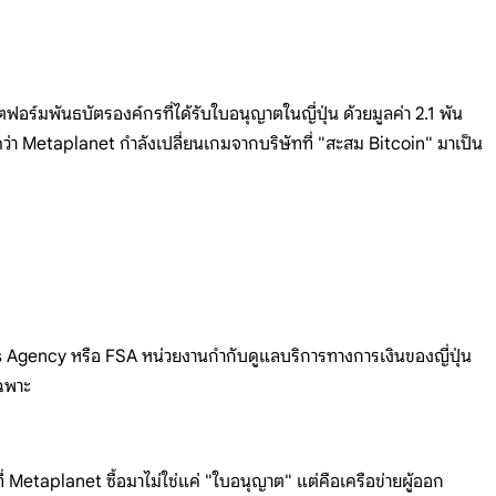
ฟอร์มพันธบัตรองค์กรที่ได้รับใบอน
ุญาตในญี่ปุ่
น
ด้วยมูลค่า 2.1
พัน
ว่า
Metaplanet
กำลังเปลี่ยนเกมจากบริษัทที่
"สะสม
Bitcoin"
มาเป็น
s
Agency หรือ
FSA
หน่วยงานกำกับดูแลบริการทางการเงิน
ของญี่ปุ่น
ฉพาะ
งที่ Metaplanet
ซื้อมาไม่ใช่แค่
"ใบอนุญาต"
แต่คือเครือข่ายผู้ออก