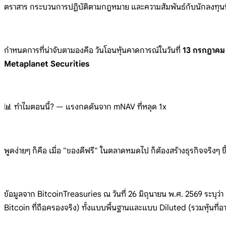
ตราสาร
กระบวนการปฏิบัติตามกฎหมาย
และความสัมพันธ์กับนักลงทุนท
กำหนดการที่น
่าจับตามองคือ
วันโอนหุ้นคาดการณ์ในวันที่
13 กรกฎาคม
Metaplanet Securities
📊
ทำไมตอนนี้? —
แรงกดดันจาก mNAV
ที่หลุด 1x
พูดง่า
ยๆ ก็คือ
เมื่อ
"ของดีฟรี"
ในตลาดหมดไป
ก็ต้องสร้างธุรกิจจริงๆ
ข
ข้อมูลจ
าก
BitcoinTreasuries ณ
วันที่ 26
มิถุนายน พ.ศ.
2569 ระบุว่า
Bitcoin
ที่ถือครองจริง)
ทั้งแบบพื้นฐานและแบบ Diluted
(รวมหุ้นที่