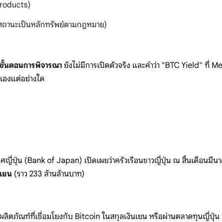
roducts)
ีสถานะเป็นหลักทรัพย์ตามกฎหมาย)
ขั้นตอนการพิจารณา
ยังไม่มีการเปิดตัวจริง และคำว่า
"BTC Yield" ที่
Me
วเองแต่อย่างใด
ญี่ปุ่น (Bank
of Japan)
เปิดเผยว่าครัวเรือนชาวญี่ปุ่น ณ
สิ้นเดือนมี
นเยน
(ราว
233
ล้านล้านบาท)
ผลิตภัณฑ์ที่เ
ชื่อมโยงกับ
Bitcoin ในสกุลเงินเยน
หรือผ่านตลาดทุนญี่ปุ่น