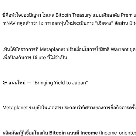
นี่ค
ือหัวใจของ
ปัญหา โมเดล
Bitcoin Treasury
แบบเดิมอาศัย
Premi
mNAV หลุดต่ำกว่า
1x
การออกหุ้นใหม่จะเป็นการ "เจือจาง"
สัดส่วน
Bit
เห็นได้ชัด
จากการที่
Metaplanet
ปรับเงื่อนไขการใช้สิทธิ Warrant
ชุด
เพื่อป้องกันการ Dilute
ที่ไม่จำเป็น
🎯 แผนใหม่
—
"Bringing Yield to
Japan"
Metaplanet
ระบุชัดในเอกสารประกอบว่าทิศทางของก
ารซื้อกิจการครั
ผลิตภัณฑ์ที่เชื่อมโยงกับ Bitcoin แบบมี Income
(Income-orient