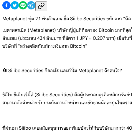
Metaplanet ทุ่ม 2.1 พันล้านเยน ซื้อ Siiibo Securities ขยับจาก "ถือ 
เมตาพลาเน็
ต (Metaplanet)
บริษัทญี่ปุ่นที่ถือครอง Bitcoin
มากที่สุ
ล้านเยน (ประมาณ
434 ล้านบาท
ที่อัตรา 1 JPY ≈
0.207 บาท)
เมื่อวันท
บริษัทที่
"สร้างผลิตภัณฑ์การเงินจาก
Bitcoin"
🏦 Siiibo
Securities
คืออะไร
และทำไม
Metaplanet
ถึงสนใจ?
ซิอ
ิโบ
ซีเคียวริตี้ส์
(Siiibo
Securities)
คือผู้ประกอบธุรกิจหลักทรัพย์ป
สามารถจัดจำหน่าย
รับประกันการจำหน่าย
และชักชวนนักลงทุนในตราสา
ที่ผ่านมา
Siiibo
เคยสนับสนุนการออกพันธบัตรให้กับบริษัท
มากกว่า 4