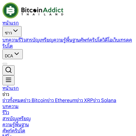
หน้าแรก
ข่าว
บทความ
รีวิว
สารบัญเหรียญ
ความรู้พื้นฐาน
ศัพท์คริปโต
วิดีโอ
เว็บเทรดค
ริปโต
DCA
หน้าแรก
ข่าว
ข่าวทั้งหมด
ข่าว Bitcoin
ข่าว Ethereum
ข่าว XRP
ข่าว Solana
บทความ
รีวิว
สารบัญเหรียญ
ความรู้พื้นฐาน
ศัพท์คริปโต