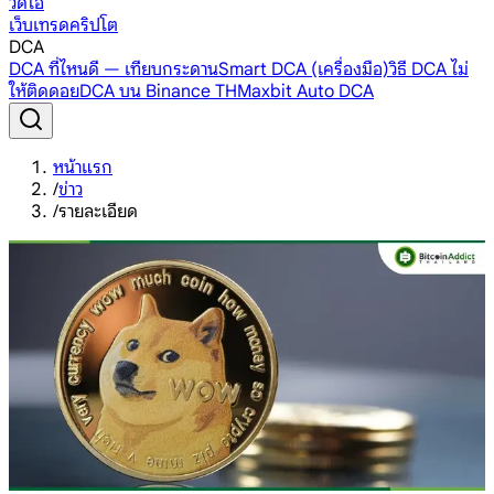
วิดีโอ
เว็บเทรดคริปโต
DCA
DCA ที่ไหนดี — เทียบกระดาน
Smart DCA (เครื่องมือ)
วิธี DCA ไม่
ให้ติดดอย
DCA บน Binance TH
Maxbit Auto DCA
หน้าแรก
/
ข่าว
/
รายละเอียด