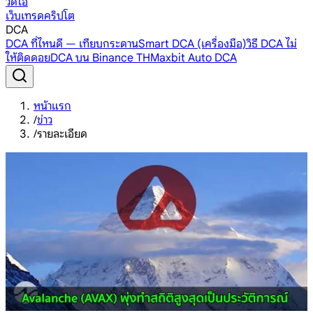
วิดีโอ
เว็บเทรดคริปโต
DCA
DCA ที่ไหนดี — เทียบกระดาน
Smart DCA (เครื่องมือ)
วิธี DCA ไม่
ให้ติดดอย
DCA บน Binance TH
Maxbit Auto DCA
หน้าแรก
/
ข่าว
/
รายละเอียด