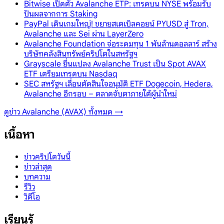
Bitwise เปิดตัว Avalanche ETP: เทรดบน NYSE พร้อมรับ
ปันผลจากการ Staking
PayPal เดินเกมใหญ่! ขยายสเตเบิลคอยน์ PYUSD สู่ Tron,
Avalanche และ Sei ผ่าน LayerZero
Avalanche Foundation จ่อระดมทุน 1 พันล้านดอลลาร์ สร้าง
บริษัทคลังสินทรัพย์คริปโตในสหรัฐฯ
Grayscale ยื่นแปลง Avalanche Trust เป็น Spot AVAX
ETF เตรียมเทรดบน Nasdaq
SEC สหรัฐฯ เลื่อนตัดสินใจอนุมัติ ETF Dogecoin, Hedera,
Avalanche อีกรอบ – ตลาดจับตาภายใต้ผู้นำใหม่
ดูข่าว
Avalanche (AVAX)
ทั้งหมด →
เนื้อหา
ข่าวคริปโตวันนี้
ข่าวล่าสุด
บทความ
รีวิว
วิดีโอ
เรียนรู้