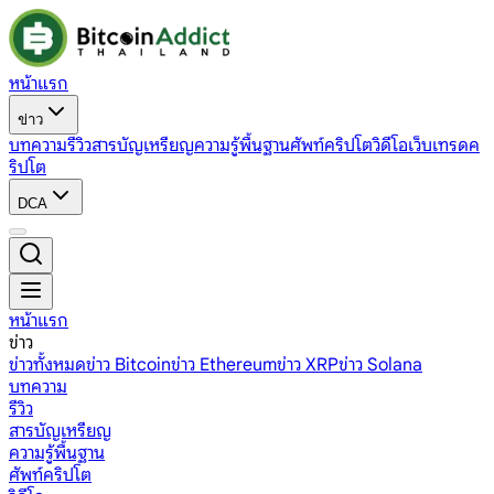
หน้าแรก
ข่าว
บทความ
รีวิว
สารบัญเหรียญ
ความรู้พื้นฐาน
ศัพท์คริปโต
วิดีโอ
เว็บเทรดค
ริปโต
DCA
หน้าแรก
ข่าว
ข่าวทั้งหมด
ข่าว Bitcoin
ข่าว Ethereum
ข่าว XRP
ข่าว Solana
บทความ
รีวิว
สารบัญเหรียญ
ความรู้พื้นฐาน
ศัพท์คริปโต