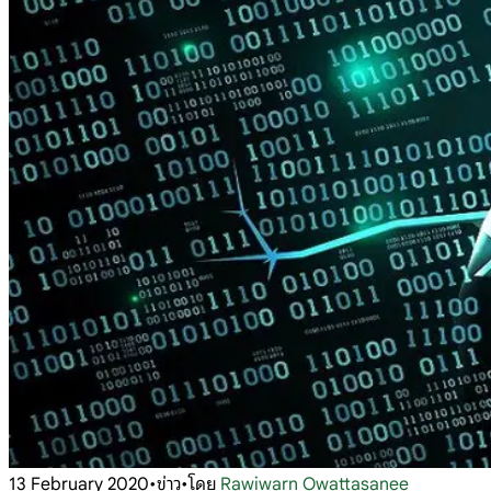
13 February 2020
•
ข่าว
•
โดย
Rawiwarn Owattasanee