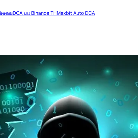
้ติดดอย
DCA บน Binance TH
Maxbit Auto DCA