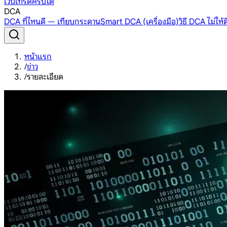
เว็บเทรดคริปโต
DCA
DCA ที่ไหนดี — เทียบกระดาน
Smart DCA (เครื่องมือ)
วิธี DCA ไม่ให
หน้าแรก
/
ข่าว
/
รายละเอียด