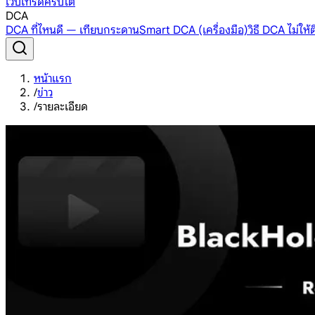
เว็บเทรดคริปโต
DCA
DCA ที่ไหนดี — เทียบกระดาน
Smart DCA (เครื่องมือ)
วิธี DCA ไม่ให
หน้าแรก
/
ข่าว
/
รายละเอียด