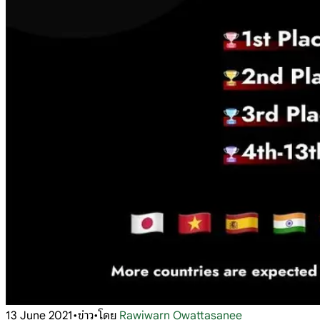
13 June 2021
•
ข่าว
•
โดย
Rawiwarn Owattasanee