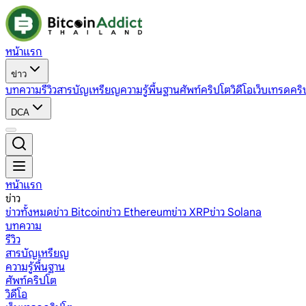
หน้าแรก
ข่าว
บทความ
รีวิว
สารบัญเหรียญ
ความรู้พื้นฐาน
ศัพท์คริปโต
วิดีโอ
เว็บเทรดคริ
DCA
หน้าแรก
ข่าว
ข่าวทั้งหมด
ข่าว Bitcoin
ข่าว Ethereum
ข่าว XRP
ข่าว Solana
บทความ
รีวิว
สารบัญเหรียญ
ความรู้พื้นฐาน
ศัพท์คริปโต
วิดีโอ