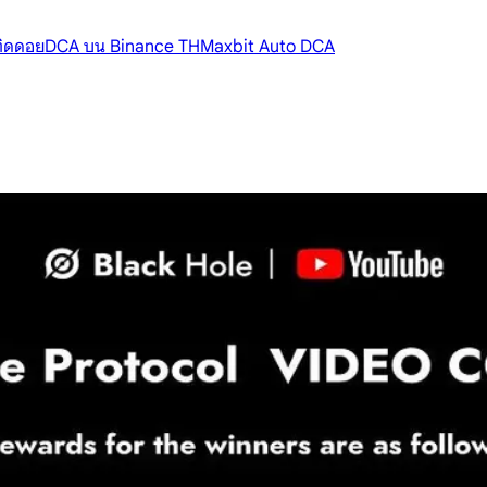
้ติดดอย
DCA บน Binance TH
Maxbit Auto DCA