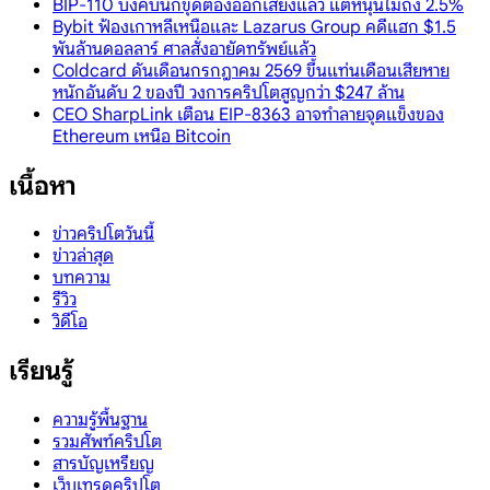
BIP-110 บังคับนักขุดต้องออกเสียงแล้ว แต่หนุนไม่ถึง 2.5%
Bybit ฟ้องเกาหลีเหนือและ Lazarus Group คดีแฮก $1.5
พันล้านดอลลาร์ ศาลสั่งอายัดทรัพย์แล้ว
Coldcard ดันเดือนกรกฎาคม 2569 ขึ้นแท่นเดือนเสียหาย
หนักอันดับ 2 ของปี วงการคริปโตสูญกว่า $247 ล้าน
CEO SharpLink เตือน EIP-8363 อาจทำลายจุดแข็งของ
Ethereum เหนือ Bitcoin
เนื้อหา
ข่าวคริปโตวันนี้
ข่าวล่าสุด
บทความ
รีวิว
วิดีโอ
เรียนรู้
ความรู้พื้นฐาน
รวมศัพท์คริปโต
สารบัญเหรียญ
เว็บเทรดคริปโต