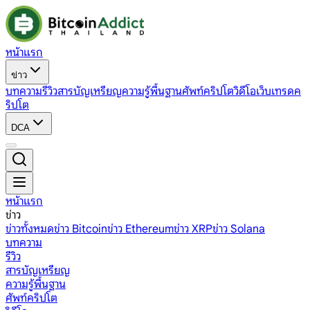
หน้าแรก
ข่าว
บทความ
รีวิว
สารบัญเหรียญ
ความรู้พื้นฐาน
ศัพท์คริปโต
วิดีโอ
เว็บเทรดค
ริปโต
DCA
หน้าแรก
ข่าว
ข่าวทั้งหมด
ข่าว Bitcoin
ข่าว Ethereum
ข่าว XRP
ข่าว Solana
บทความ
รีวิว
สารบัญเหรียญ
ความรู้พื้นฐาน
ศัพท์คริปโต