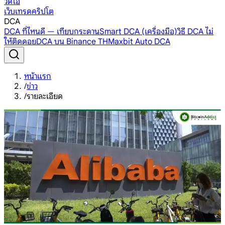
วิดีโอ
เว็บเทรดคริปโต
DCA
DCA ที่ไหนดี — เทียบกระดาน
Smart DCA (เครื่องมือ)
วิธี DCA ไม่
ให้ติดดอย
DCA บน Binance TH
Maxbit Auto DCA
หน้าแรก
/
ข่าว
/
รายละเอียด