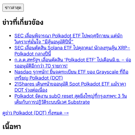
ข่าวล่าสุด
ข่าวที่เกี่ยวข้อง
SEC เลื่อนพิจารณา Polkadot ETF ไปพฤศจิกายน แต่นัก
วิเคราะห์มั่นใจ “มีลุ้นอนุมัติปีนี้”
SEC เลื่อนตัดสิน Solana ETF ไปตุลาคม! นักลงทุนลุ้น XRP–
Polkadot กลางปีนี้
ก.ล.ต.สหรัฐฯ เลื่อนตัดสิน ‘Polkadot ETF’ ไปเดือนมิ.ย. – จ่อ
รออนุมัติอีกกว่า 70 รายการ!
Nasdaq รุกหนัก! ยื่นจดทะเบียน ETF ของ Grayscale ที่ถือ
เหรียญ Polkadot (DOT)
21Shares เดินหน้าขออนุมัติ Spot Polkadot ETF แม้ราคา
DOT ร่วงต่อเนื่อง
Polkadot จัดงาน sub0 reset สุดยิ่งใหญ่ที่กรุงเทพฯ: 3 วัน
เต็มกับการปฏิวัติระบบนิเวศ Substrate
ดูข่าว
Polkadot (DOT)
ทั้งหมด →
เนื้อหา