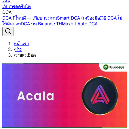
วิดีโอ
เว็บเทรดคริปโต
DCA
DCA ที่ไหนดี — เทียบกระดาน
Smart DCA (เครื่องมือ)
วิธี DCA ไม่
ให้ติดดอย
DCA บน Binance TH
Maxbit Auto DCA
หน้าแรก
/
ข่าว
/
รายละเอียด