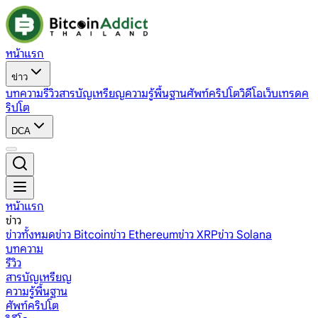
หน้าแรก
ข่าว
บทความ
รีวิว
สารบัญเหรียญ
ความรู้พื้นฐาน
ศัพท์คริปโต
วิดีโอ
เว็บเทรดค
ริปโต
DCA
หน้าแรก
ข่าว
ข่าวทั้งหมด
ข่าว Bitcoin
ข่าว Ethereum
ข่าว XRP
ข่าว Solana
บทความ
รีวิว
สารบัญเหรียญ
ความรู้พื้นฐาน
ศัพท์คริปโต