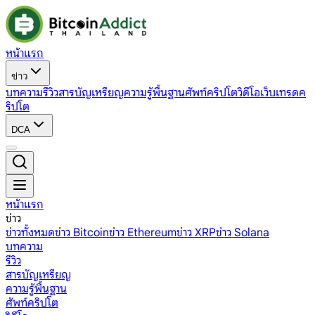
หน้าแรก
ข่าว
บทความ
รีวิว
สารบัญเหรียญ
ความรู้พื้นฐาน
ศัพท์คริปโต
วิดีโอ
เว็บเทรดค
ริปโต
DCA
หน้าแรก
ข่าว
ข่าวทั้งหมด
ข่าว Bitcoin
ข่าว Ethereum
ข่าว XRP
ข่าว Solana
บทความ
รีวิว
สารบัญเหรียญ
ความรู้พื้นฐาน
ศัพท์คริปโต