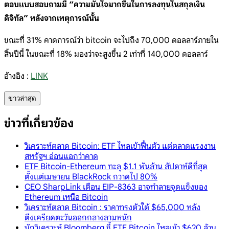
ตอบแบบสอบถามมี “ความมั่นใจมากขึ้นในการลงทุนในสกุลเงิน
ดิจิทัล” หลังจากเหตุการณ์นั้น
ขณะที่ 31% คาดการณ์ว่า bitcoin จะไปถึง 70,000 ดอลลาร์ภายใน
สิ้นปีนี้ ในขณะที่ 18% มองว่าจะสูงขึ้น 2 เท่าที่ 140,000 ดอลลาร์
อ้างอิง :
LINK
ข่าวล่าสุด
ข่าวที่เกี่ยวข้อง
วิเคราะห์ตลาด Bitcoin: ETF ไหลเข้าฟื้นตัว แต่ตลาดแรงงาน
สหรัฐฯ อ่อนแอกว่าคาด
ETF Bitcoin-Ethereum ทะลุ $1.1 พันล้าน สัปดาห์ดีที่สุด
ตั้งแต่เมษายน BlackRock กวาดไป 80%
CEO SharpLink เตือน EIP-8363 อาจทำลายจุดแข็งของ
Ethereum เหนือ Bitcoin
วิเคราะห์ตลาด Bitcoin : ราคาทรงตัวใต้ $65,000 หลัง
ตึงเครียดตะวันออกกลางลามหนัก
นักวิเคราะห์ Bloomberg ชี้ ETF Bitcoin ไหลเข้า $620 ล้าน