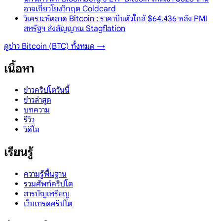
อาจเกี่ยวโยงวิกฤต Coldcard
วิเคราะห์ตลาด Bitcoin : ราคาบีบตัวใกล้ $64,436 หลัง PMI
สหรัฐฯ ส่งสัญญาณ Stagflation
ดูข่าว
Bitcoin (BTC)
ทั้งหมด →
เนื้อหา
ข่าวคริปโตวันนี้
ข่าวล่าสุด
บทความ
รีวิว
วิดีโอ
เรียนรู้
ความรู้พื้นฐาน
รวมศัพท์คริปโต
สารบัญเหรียญ
เว็บเทรดคริปโต