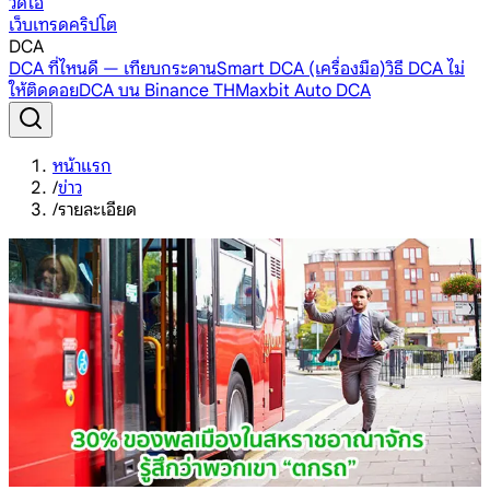
วิดีโอ
เว็บเทรดคริปโต
DCA
DCA ที่ไหนดี — เทียบกระดาน
Smart DCA (เครื่องมือ)
วิธี DCA ไม่
ให้ติดดอย
DCA บน Binance TH
Maxbit Auto DCA
หน้าแรก
/
ข่าว
/
รายละเอียด