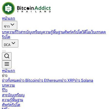
หน้าแรก
ข่าว
บทความ
รีวิว
สารบัญเหรียญ
ความรู้พื้นฐาน
ศัพท์คริปโต
วิดีโอ
เว็บเทรดค
ริปโต
DCA
หน้าแรก
ข่าว
ข่าวทั้งหมด
ข่าว Bitcoin
ข่าว Ethereum
ข่าว XRP
ข่าว Solana
บทความ
รีวิว
สารบัญเหรียญ
ความรู้พื้นฐาน
ศัพท์คริปโต