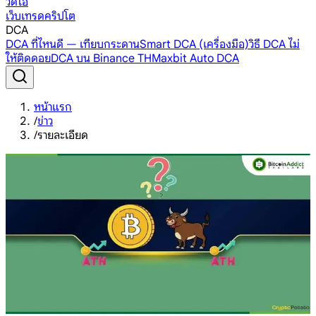
วิดีโอ
เว็บเทรดคริปโต
DCA
DCA ที่ไหนดี — เทียบกระดาน
Smart DCA (เครื่องมือ)
วิธี DCA ไม่
ให้ติดดอย
DCA บน Binance TH
Maxbit Auto DCA
หน้าแรก
/
ข่าว
/
รายละเอียด