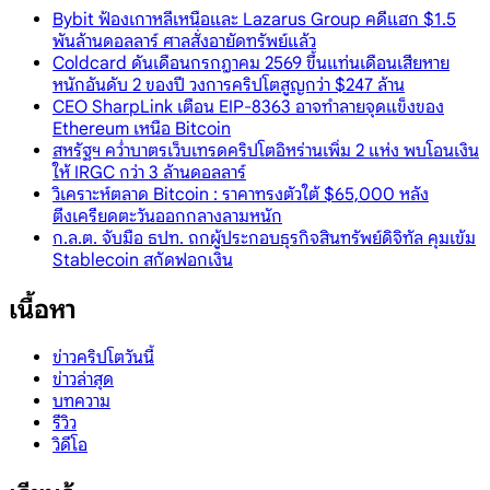
Bybit ฟ้องเกาหลีเหนือและ Lazarus Group คดีแฮก $1.5
พันล้านดอลลาร์ ศาลสั่งอายัดทรัพย์แล้ว
Coldcard ดันเดือนกรกฎาคม 2569 ขึ้นแท่นเดือนเสียหาย
หนักอันดับ 2 ของปี วงการคริปโตสูญกว่า $247 ล้าน
CEO SharpLink เตือน EIP-8363 อาจทำลายจุดแข็งของ
Ethereum เหนือ Bitcoin
สหรัฐฯ คว่ำบาตรเว็บเทรดคริปโตอิหร่านเพิ่ม 2 แห่ง พบโอนเงิน
ให้ IRGC กว่า 3 ล้านดอลลาร์
วิเคราะห์ตลาด Bitcoin : ราคาทรงตัวใต้ $65,000 หลัง
ตึงเครียดตะวันออกกลางลามหนัก
ก.ล.ต. จับมือ ธปท. ถกผู้ประกอบธุรกิจสินทรัพย์ดิจิทัล คุมเข้ม
Stablecoin สกัดฟอกเงิน
เนื้อหา
ข่าวคริปโตวันนี้
ข่าวล่าสุด
บทความ
รีวิว
วิดีโอ