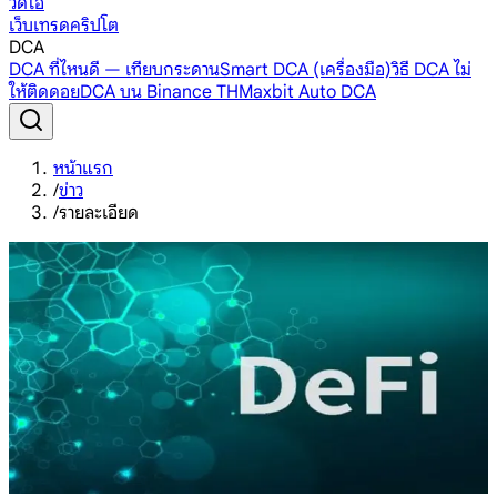
วิดีโอ
เว็บเทรดคริปโต
DCA
DCA ที่ไหนดี — เทียบกระดาน
Smart DCA (เครื่องมือ)
วิธี DCA ไม่
ให้ติดดอย
DCA บน Binance TH
Maxbit Auto DCA
หน้าแรก
/
ข่าว
/
รายละเอียด