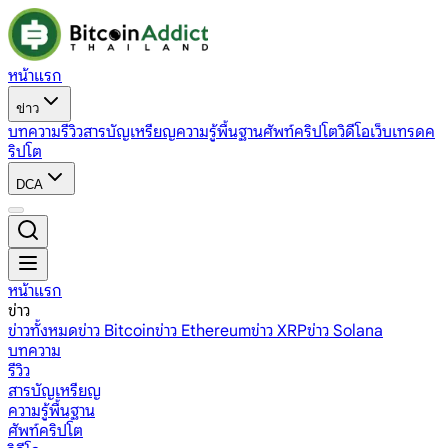
หน้าแรก
ข่าว
บทความ
รีวิว
สารบัญเหรียญ
ความรู้พื้นฐาน
ศัพท์คริปโต
วิดีโอ
เว็บเทรดค
ริปโต
DCA
หน้าแรก
ข่าว
ข่าวทั้งหมด
ข่าว Bitcoin
ข่าว Ethereum
ข่าว XRP
ข่าว Solana
บทความ
รีวิว
สารบัญเหรียญ
ความรู้พื้นฐาน
ศัพท์คริปโต