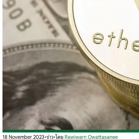
18 November 2023
•
ข่าว
•
โดย
Rawiwarn Owattasanee