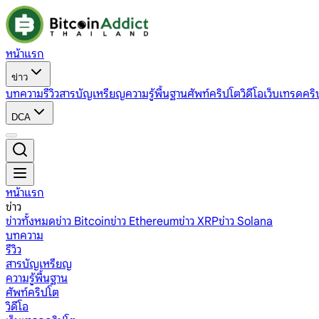
หน้าแรก
ข่าว
บทความ
รีวิว
สารบัญเหรียญ
ความรู้พื้นฐาน
ศัพท์คริปโต
วิดีโอ
เว็บเทรดคริ
DCA
หน้าแรก
ข่าว
ข่าวทั้งหมด
ข่าว Bitcoin
ข่าว Ethereum
ข่าว XRP
ข่าว Solana
บทความ
รีวิว
สารบัญเหรียญ
ความรู้พื้นฐาน
ศัพท์คริปโต
วิดีโอ