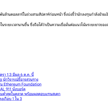
นล้านดอลลาร์ในช่วงสามสัปดาห์ก่อนหน้า ซึ่งบ่งชี้ว่านักลงทุนกำลังย้าย
ระยะเวลานานขึ้น ซึ่งถือได้ว่าเป็นความเชื่อมั่นต่อแนวโน้มระยะยาวของสก
 1:3 มีผล 6 ต.ค. นี้
 นักวิจารณ์ชี้อาจสวนทาง
่วนใน Ethereum Foundation
AL 911 นั่งบอร์ด
ียมต่ำสุดในตลาด พร้อมผลตอบแทนสเตก
งเกือบ 1 ใน 3