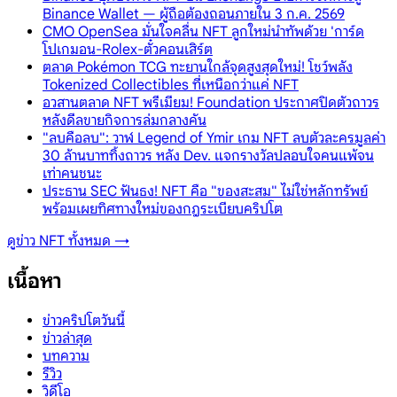
Binance Wallet — ผู้ถือต้องถอนภายใน 3 ก.ค. 2569
CMO OpenSea มั่นใจคลื่น NFT ลูกใหม่นำทัพด้วย 'การ์ด
โปเกมอน-Rolex-ตั๋วคอนเสิร์ต
ตลาด Pokémon TCG ทะยานใกล้จุดสูงสุดใหม่! โชว์พลัง
Tokenized Collectibles ที่เหนือกว่าแค่ NFT
อวสานตลาด NFT พรีเมียม! Foundation ประกาศปิดตัวถาวร
หลังดีลขายกิจการล่มกลางคัน
"ลบคือลบ": วาฬ Legend of Ymir เกม NFT ลบตัวละครมูลค่า
30 ล้านบาททิ้งถาวร หลัง Dev. แจกรางวัลปลอบใจคนแพ้จน
เท่าคนชนะ
ประธาน SEC ฟันธง! NFT คือ "ของสะสม" ไม่ใช่หลักทรัพย์
พร้อมเผยทิศทางใหม่ของกฎระเบียบคริปโต
ดูข่าว
NFT
ทั้งหมด →
เนื้อหา
ข่าวคริปโตวันนี้
ข่าวล่าสุด
บทความ
รีวิว
วิดีโอ