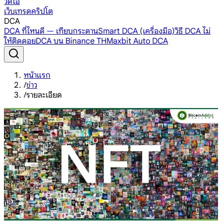
วิดีโอ
เว็บเทรดคริปโต
DCA
DCA ที่ไหนดี — เทียบกระดาน
Smart DCA (เครื่องมือ)
วิธี DCA ไม่
ให้ติดดอย
DCA บน Binance TH
Maxbit Auto DCA
หน้าแรก
/
ข่าว
/
รายละเอียด