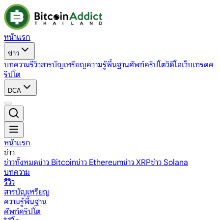
หน้าแรก
ข่าว
บทความ
รีวิว
สารบัญเหรียญ
ความรู้พื้นฐาน
ศัพท์คริปโต
วิดีโอ
เว็บเทรดค
ริปโต
DCA
หน้าแรก
ข่าว
ข่าวทั้งหมด
ข่าว Bitcoin
ข่าว Ethereum
ข่าว XRP
ข่าว Solana
บทความ
รีวิว
สารบัญเหรียญ
ความรู้พื้นฐาน
ศัพท์คริปโต