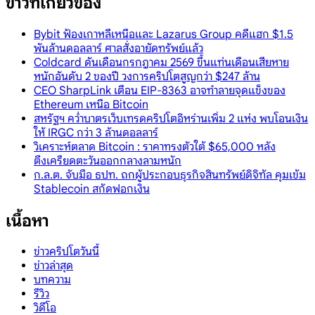
ข่าวที่เกี่ยวข้อง
Bybit ฟ้องเกาหลีเหนือและ Lazarus Group คดีแฮก $1.5
พันล้านดอลลาร์ ศาลสั่งอายัดทรัพย์แล้ว
Coldcard ดันเดือนกรกฎาคม 2569 ขึ้นแท่นเดือนเสียหาย
หนักอันดับ 2 ของปี วงการคริปโตสูญกว่า $247 ล้าน
CEO SharpLink เตือน EIP-8363 อาจทำลายจุดแข็งของ
Ethereum เหนือ Bitcoin
สหรัฐฯ คว่ำบาตรเว็บเทรดคริปโตอิหร่านเพิ่ม 2 แห่ง พบโอนเงิน
ให้ IRGC กว่า 3 ล้านดอลลาร์
วิเคราะห์ตลาด Bitcoin : ราคาทรงตัวใต้ $65,000 หลัง
ตึงเครียดตะวันออกกลางลามหนัก
ก.ล.ต. จับมือ ธปท. ถกผู้ประกอบธุรกิจสินทรัพย์ดิจิทัล คุมเข้ม
Stablecoin สกัดฟอกเงิน
เนื้อหา
ข่าวคริปโตวันนี้
ข่าวล่าสุด
บทความ
รีวิว
วิดีโอ