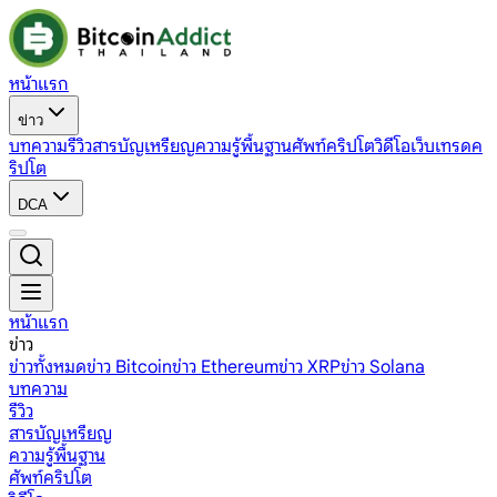
หน้าแรก
ข่าว
บทความ
รีวิว
สารบัญเหรียญ
ความรู้พื้นฐาน
ศัพท์คริปโต
วิดีโอ
เว็บเทรดค
ริปโต
DCA
หน้าแรก
ข่าว
ข่าวทั้งหมด
ข่าว Bitcoin
ข่าว Ethereum
ข่าว XRP
ข่าว Solana
บทความ
รีวิว
สารบัญเหรียญ
ความรู้พื้นฐาน
ศัพท์คริปโต