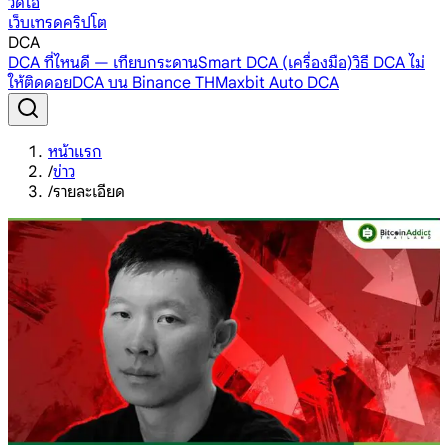
วิดีโอ
เว็บเทรดคริปโต
DCA
DCA ที่ไหนดี — เทียบกระดาน
Smart DCA (เครื่องมือ)
วิธี DCA ไม่
ให้ติดดอย
DCA บน Binance TH
Maxbit Auto DCA
หน้าแรก
/
ข่าว
/
รายละเอียด