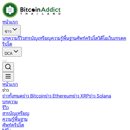
หน้าแรก
ข่าว
บทความ
รีวิว
สารบัญเหรียญ
ความรู้พื้นฐาน
ศัพท์คริปโต
วิดีโอ
เว็บเทรดค
ริปโต
DCA
หน้าแรก
ข่าว
ข่าวทั้งหมด
ข่าว Bitcoin
ข่าว Ethereum
ข่าว XRP
ข่าว Solana
บทความ
รีวิว
สารบัญเหรียญ
ความรู้พื้นฐาน
ศัพท์คริปโต