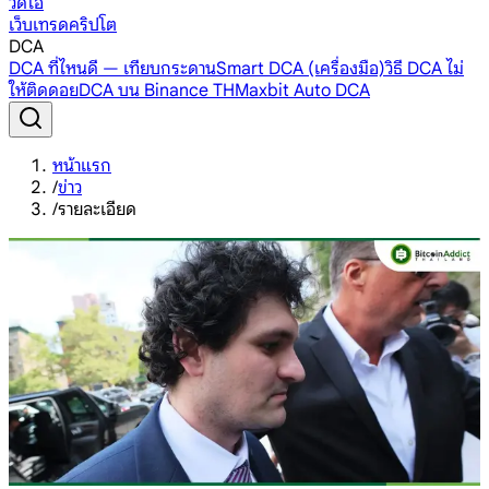
วิดีโอ
เว็บเทรดคริปโต
DCA
DCA ที่ไหนดี — เทียบกระดาน
Smart DCA (เครื่องมือ)
วิธี DCA ไม่
ให้ติดดอย
DCA บน Binance TH
Maxbit Auto DCA
หน้าแรก
/
ข่าว
/
รายละเอียด