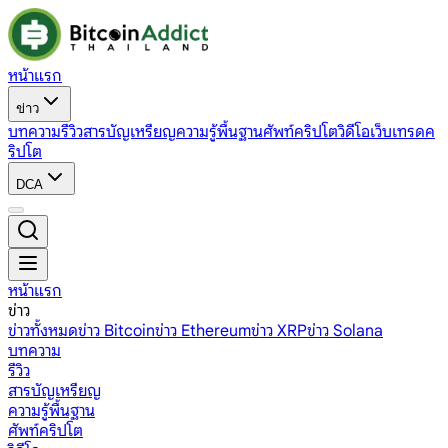
หน้าแรก
ข่าว
บทความ
รีวิว
สารบัญเหรียญ
ความรู้พื้นฐาน
ศัพท์คริปโต
วิดีโอ
เว็บเทรดค
ริปโต
DCA
หน้าแรก
ข่าว
ข่าวทั้งหมด
ข่าว Bitcoin
ข่าว Ethereum
ข่าว XRP
ข่าว Solana
บทความ
รีวิว
สารบัญเหรียญ
ความรู้พื้นฐาน
ศัพท์คริปโต