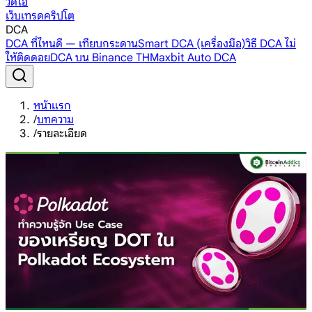
วิดีโอ
เว็บเทรดคริปโต
DCA
DCA ที่ไหนดี — เทียบกระดาน
Smart DCA (เครื่องมือ)
วิธี DCA ไม่
ให้ติดดอย
DCA บน Binance TH
Maxbit Auto DCA
หน้าแรก
/
บทความ
/
รายละเอียด