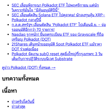
SEC เลื่อนพิจารณา Polkadot ETF ไปพฤศจิกายน แต่นัก
วิเคราะห์มั่นใจ “มีลุ้นอนุมัติปีนี้”
SEC เลื่อนตัดสิน Solana ETF ไปตุลาคม! นักลงทุนลุ้น XRP–
Polkadot กลางปีนี้
ก.ล.ต.สหรัฐฯ เลื่อนตัดสิน ‘Polkadot ETF’ ไปเดือนมิ.ย. – จ่อ
รออนุมัติอีกกว่า 70 รายการ!
Nasdaq รุกหนัก! ยื่นจดทะเบียน ETF ของ Grayscale ที่ถือ
เหรียญ Polkadot (DOT)
21Shares เดินหน้าขออนุมัติ Spot Polkadot ETF แม้ราคา
DOT ร่วงต่อเนื่อง
Polkadot จัดงาน sub0 reset สุดยิ่งใหญ่ที่กรุงเทพฯ: 3 วัน
เต็มกับการปฏิวัติระบบนิเวศ Substrate
ดูข่าว
Polkadot (DOT)
ทั้งหมด →
บทความทั้งหมด
เนื้อหา
ข่าวคริปโตวันนี้
ข่าวล่าสุด