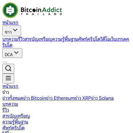
หน้าแรก
ข่าว
บทความ
รีวิว
สารบัญเหรียญ
ความรู้พื้นฐาน
ศัพท์คริปโต
วิดีโอ
เว็บเทรดค
ริปโต
DCA
หน้าแรก
ข่าว
ข่าวทั้งหมด
ข่าว Bitcoin
ข่าว Ethereum
ข่าว XRP
ข่าว Solana
บทความ
รีวิว
สารบัญเหรียญ
ความรู้พื้นฐาน
ศัพท์คริปโต