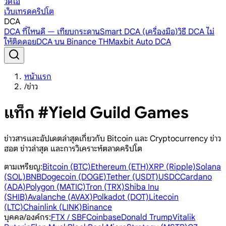
วิดีโอ
เว็บเทรดคริปโต
DCA
DCA ที่ไหนดี — เทียบกระดาน
Smart DCA (เครื่องมือ)
วิธี DCA ไม่
ให้ติดดอย
DCA บน Binance TH
Maxbit Auto DCA
หน้าแรก
/
ข่าว
แท็ก #Yield Guild Games
ข่าวสารและอัปเดตล่าสุดเกี่ยวกับ Bitcoin และ Cryptocurrency ข่าว
ฮอต ข่าวล่าสุด และการวิเคราะห์ตลาดคริปโต
ตามเหรียญ
:
Bitcoin (BTC)
Ethereum (ETH)
XRP (Ripple)
Solana
(SOL)
BNB
Dogecoin (DOGE)
Tether (USDT)
USDC
Cardano
(ADA)
Polygon (MATIC)
Tron (TRX)
Shiba Inu
(SHIB)
Avalanche (AVAX)
Polkadot (DOT)
Litecoin
(LTC)
Chainlink (LINK)
Binance
บุคคล/องค์กร
:
FTX / SBF
Coinbase
Donald Trump
Vitalik