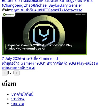
Buterin
Elon Musk
BlackRock
MicroStrategy (MSTR)
CZ
(Changpeng Zhao)
Michael Saylor
Gary Gensler
หัวข้อ
:
กฎหมาย-กำกับดูแล
NFT
GameFi / Metaverse
7 July 2026
•
ข่าวคริปโต
•
1 min read
เจ้ายุทธจักร GameFi "YGG" ประกาศปิดตัว YGG Play-เลย์ออฟ
พนักงานเบนเข็มซบ AI
1
/
1
<
>
เนื้อหา
ข่าวคริปโตวันนี้
ข่าวล่าสุด
บทความ