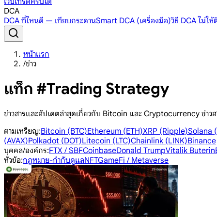
เว็บเทรดคริปโต
DCA
DCA ที่ไหนดี — เทียบกระดาน
Smart DCA (เครื่องมือ)
วิธี DCA ไม่ให
หน้าแรก
/
ข่าว
แท็ก #Trading Strategy
ข่าวสารและอัปเดตล่าสุดเกี่ยวกับ Bitcoin และ Cryptocurrency ข่าวฮ
ตามเหรียญ
:
Bitcoin (BTC)
Ethereum (ETH)
XRP (Ripple)
Solana 
(AVAX)
Polkadot (DOT)
Litecoin (LTC)
Chainlink (LINK)
Binance
บุคคล/องค์กร
:
FTX / SBF
Coinbase
Donald Trump
Vitalik Buterin
หัวข้อ
:
กฎหมาย-กำกับดูแล
NFT
GameFi / Metaverse