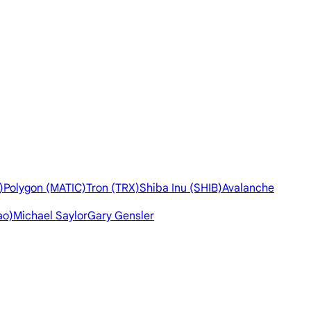
)
Polygon (MATIC)
Tron (TRX)
Shiba Inu (SHIB)
Avalanche
ao)
Michael Saylor
Gary Gensler