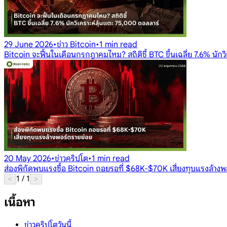
29 June 2026
•
ข่าว Bitcoin
•
1 min read
Bitcoin จะฟื้นในเดือนกรกฎาคมไหม? สถิติชี้ BTC ขึ้นเฉลี่ย 7.6% นัก
20 May 2026
•
ข่าวคริปโต
•
1 min read
ส่องพิกัดพบแรงซื้อ Bitcoin ถอยรอที่ $68K-$70K เสี่ยงทุบแรงล้างพ
1
/
1
<
>
เนื้อหา
ข่าวคริปโตวันนี้