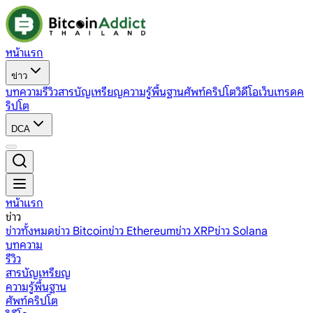
หน้าแรก
ข่าว
บทความ
รีวิว
สารบัญเหรียญ
ความรู้พื้นฐาน
ศัพท์คริปโต
วิดีโอ
เว็บเทรดค
ริปโต
DCA
หน้าแรก
ข่าว
ข่าวทั้งหมด
ข่าว Bitcoin
ข่าว Ethereum
ข่าว XRP
ข่าว Solana
บทความ
รีวิว
สารบัญเหรียญ
ความรู้พื้นฐาน
ศัพท์คริปโต