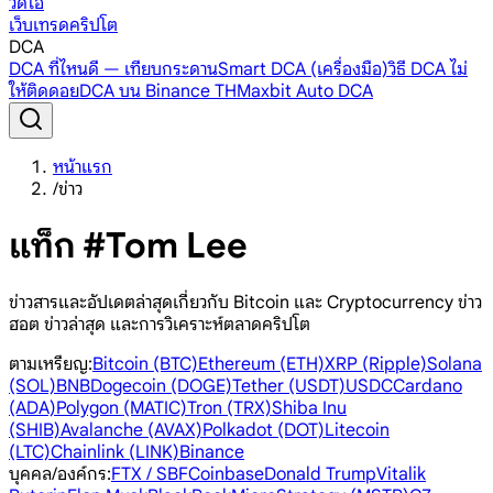
วิดีโอ
เว็บเทรดคริปโต
DCA
DCA ที่ไหนดี — เทียบกระดาน
Smart DCA (เครื่องมือ)
วิธี DCA ไม่
ให้ติดดอย
DCA บน Binance TH
Maxbit Auto DCA
หน้าแรก
/
ข่าว
แท็ก #Tom Lee
ข่าวสารและอัปเดตล่าสุดเกี่ยวกับ Bitcoin และ Cryptocurrency ข่าว
ฮอต ข่าวล่าสุด และการวิเคราะห์ตลาดคริปโต
ตามเหรียญ
:
Bitcoin (BTC)
Ethereum (ETH)
XRP (Ripple)
Solana
(SOL)
BNB
Dogecoin (DOGE)
Tether (USDT)
USDC
Cardano
(ADA)
Polygon (MATIC)
Tron (TRX)
Shiba Inu
(SHIB)
Avalanche (AVAX)
Polkadot (DOT)
Litecoin
(LTC)
Chainlink (LINK)
Binance
บุคคล/องค์กร
:
FTX / SBF
Coinbase
Donald Trump
Vitalik