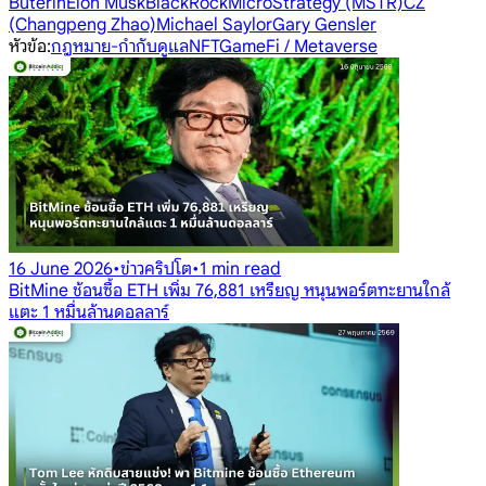
Buterin
Elon Musk
BlackRock
MicroStrategy (MSTR)
CZ
(Changpeng Zhao)
Michael Saylor
Gary Gensler
หัวข้อ
:
กฎหมาย-กำกับดูแล
NFT
GameFi / Metaverse
16 June 2026
•
ข่าวคริปโต
•
1 min read
BitMine ช้อนซื้อ ETH เพิ่ม 76,881 เหรียญ หนุนพอร์ตทะยานใกล้
แตะ 1 หมื่นล้านดอลลาร์