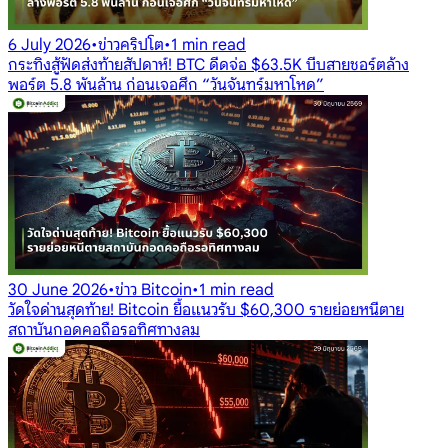
6 July 2026
•
ข่าวคริปโต
•
1 min read
กระทิงสู้ฟัดส่งท้ายสัปดาห์! BTC ดีดจ่อ $63.5K บีบสายชอร์ตล้าง
พอร์ต 5.8 พันล้าน ก่อนเจอศึก “วันจันทร์มหาโหด”
30 June 2026
•
ข่าว Bitcoin
•
1 min read
วัดใจด่านสุดท้าย! Bitcoin ยื้อแนวรับ $60,300 รายย่อยหนีตาย
สถาบันกอดคอถือรอทิศทางลม