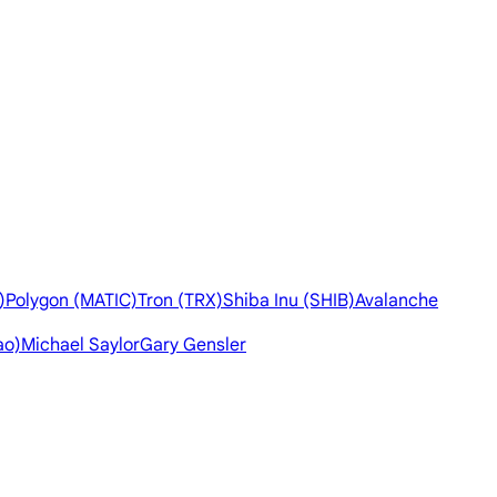
)
Polygon (MATIC)
Tron (TRX)
Shiba Inu (SHIB)
Avalanche
ao)
Michael Saylor
Gary Gensler