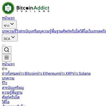
หน้าแรก
ข่าว
บทความ
รีวิว
สารบัญเหรียญ
ความรู้พื้นฐาน
ศัพท์คริปโต
วิดีโอ
เว็บเทรดคริ
DCA
หน้าแรก
ข่าว
ข่าวทั้งหมด
ข่าว Bitcoin
ข่าว Ethereum
ข่าว XRP
ข่าว Solana
บทความ
รีวิว
สารบัญเหรียญ
ความรู้พื้นฐาน
ศัพท์คริปโต
วิดีโอ