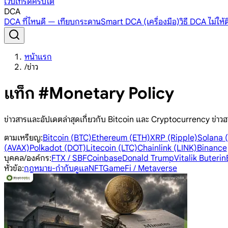
เว็บเทรดคริปโต
DCA
DCA ที่ไหนดี — เทียบกระดาน
Smart DCA (เครื่องมือ)
วิธี DCA ไม่ให
หน้าแรก
/
ข่าว
แท็ก #Monetary Policy
ข่าวสารและอัปเดตล่าสุดเกี่ยวกับ Bitcoin และ Cryptocurrency ข่าวฮ
ตามเหรียญ
:
Bitcoin (BTC)
Ethereum (ETH)
XRP (Ripple)
Solana 
(AVAX)
Polkadot (DOT)
Litecoin (LTC)
Chainlink (LINK)
Binance
บุคคล/องค์กร
:
FTX / SBF
Coinbase
Donald Trump
Vitalik Buterin
หัวข้อ
:
กฎหมาย-กำกับดูแล
NFT
GameFi / Metaverse