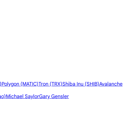
)
Polygon (MATIC)
Tron (TRX)
Shiba Inu (SHIB)
Avalanche
ao)
Michael Saylor
Gary Gensler