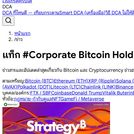
เว็บเทรดคริปโต
DCA
DCA ที่ไหนดี — เทียบกระดาน
Smart DCA (เครื่องมือ)
วิธี DCA ไม่ให
หน้าแรก
/
ข่าว
แท็ก #Corporate Bitcoin Hold
ข่าวสารและอัปเดตล่าสุดเกี่ยวกับ Bitcoin และ Cryptocurrency ข่าวฮ
ตามเหรียญ
:
Bitcoin (BTC)
Ethereum (ETH)
XRP (Ripple)
Solana 
(AVAX)
Polkadot (DOT)
Litecoin (LTC)
Chainlink (LINK)
Binance
บุคคล/องค์กร
:
FTX / SBF
Coinbase
Donald Trump
Vitalik Buterin
หัวข้อ
:
กฎหมาย-กำกับดูแล
NFT
GameFi / Metaverse