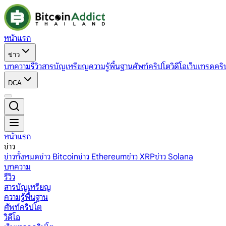
หน้าแรก
ข่าว
บทความ
รีวิว
สารบัญเหรียญ
ความรู้พื้นฐาน
ศัพท์คริปโต
วิดีโอ
เว็บเทรดคริ
DCA
หน้าแรก
ข่าว
ข่าวทั้งหมด
ข่าว Bitcoin
ข่าว Ethereum
ข่าว XRP
ข่าว Solana
บทความ
รีวิว
สารบัญเหรียญ
ความรู้พื้นฐาน
ศัพท์คริปโต
วิดีโอ