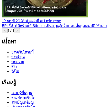
19 April 2026
•
ข่าวคริปโต
•
1 min read
BPI ชี้เป้า! อิหร่านใช้ Bitcoin เป็นอาวุธสู้คว่ำบาตร ลั่นคุณสมบัติ 'ห้าม
1
/
1
<
>
เนื้อหา
ข่าวคริปโตวันนี้
ข่าวล่าสุด
บทความ
รีวิว
วิดีโอ
เรียนรู้
ความรู้พื้นฐาน
รวมศัพท์คริปโต
สารบัญเหรียญ