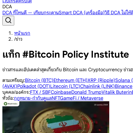
เว็บเทรดคริปโต
DCA
DCA ที่ไหนดี — เทียบกระดาน
Smart DCA (เครื่องมือ)
วิธี DCA ไม่ให
หน้าแรก
/
ข่าว
แท็ก #Bitcoin Policy Institute
ข่าวสารและอัปเดตล่าสุดเกี่ยวกับ Bitcoin และ Cryptocurrency ข่าวฮ
ตามเหรียญ
:
Bitcoin (BTC)
Ethereum (ETH)
XRP (Ripple)
Solana 
(AVAX)
Polkadot (DOT)
Litecoin (LTC)
Chainlink (LINK)
Binance
บุคคล/องค์กร
:
FTX / SBF
Coinbase
Donald Trump
Vitalik Buterin
หัวข้อ
:
กฎหมาย-กำกับดูแล
NFT
GameFi / Metaverse