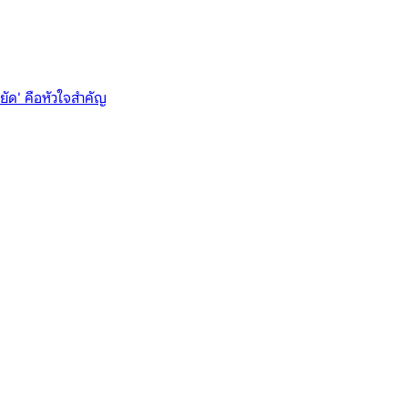
อายัด' คือหัวใจสำคัญ