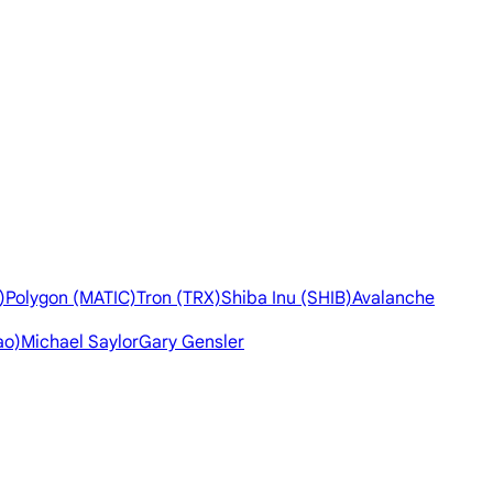
)
Polygon (MATIC)
Tron (TRX)
Shiba Inu (SHIB)
Avalanche
ao)
Michael Saylor
Gary Gensler