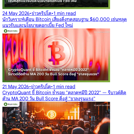
24 May 2026
•
ข่าวคริปโต
•
1 min read
นักวิเคราะห์เตือน Bitcoin เสี่ยงดิ่งทดสอบฐาน $60,000 เซ่นหลุด
แนวรับและนโยบายดอกเบี้ย Fed ใหม่
21 May 2026
•
ข่าวคริปโต
•
1 min read
CryptoQuant ชี้ Bitcoin ซ้ำรอย "ตลาดหมีปี 2022" — รีบาวด์ติด
ต้าน MA 200 วัน Bull Score ดิ่งสู่ "ขาลงรุนแรง"