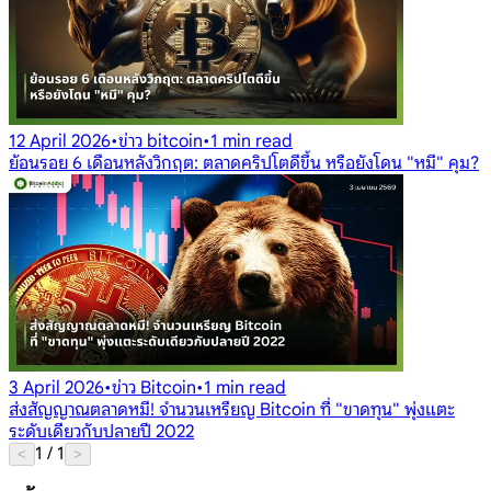
12 April 2026
•
ข่าว bitcoin
•
1 min read
ย้อนรอย 6 เดือนหลังวิกฤต: ตลาดคริปโตดีขึ้น หรือยังโดน "หมี" คุม?
3 April 2026
•
ข่าว Bitcoin
•
1 min read
ส่งสัญญาณตลาดหมี! จำนวนเหรียญ Bitcoin ที่ "ขาดทุน" พุ่งแตะ
ระดับเดียวกับปลายปี 2022
1
/
1
<
>