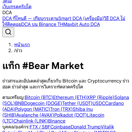
วิดีโอ
เว็บเทรดคริปโต
DCA
DCA ที่ไหนดี — เทียบกระดาน
Smart DCA (เครื่องมือ)
วิธี DCA ไม่
ให้ติดดอย
DCA บน Binance TH
Maxbit Auto DCA
หน้าแรก
/
ข่าว
แท็ก #Bear Market
ข่าวสารและอัปเดตล่าสุดเกี่ยวกับ Bitcoin และ Cryptocurrency ข่าว
ฮอต ข่าวล่าสุด และการวิเคราะห์ตลาดคริปโต
ตามเหรียญ
:
Bitcoin (BTC)
Ethereum (ETH)
XRP (Ripple)
Solana
(SOL)
BNB
Dogecoin (DOGE)
Tether (USDT)
USDC
Cardano
(ADA)
Polygon (MATIC)
Tron (TRX)
Shiba Inu
(SHIB)
Avalanche (AVAX)
Polkadot (DOT)
Litecoin
(LTC)
Chainlink (LINK)
Binance
บุคคล/องค์กร
:
FTX / SBF
Coinbase
Donald Trump
Vitalik