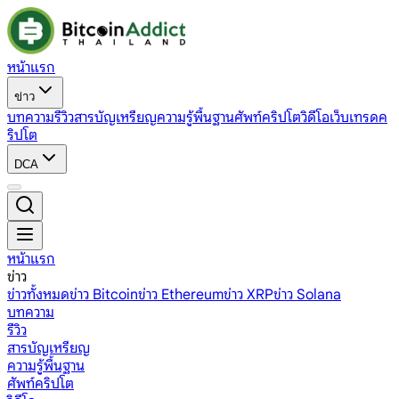
หน้าแรก
ข่าว
บทความ
รีวิว
สารบัญเหรียญ
ความรู้พื้นฐาน
ศัพท์คริปโต
วิดีโอ
เว็บเทรดค
ริปโต
DCA
หน้าแรก
ข่าว
ข่าวทั้งหมด
ข่าว Bitcoin
ข่าว Ethereum
ข่าว XRP
ข่าว Solana
บทความ
รีวิว
สารบัญเหรียญ
ความรู้พื้นฐาน
ศัพท์คริปโต