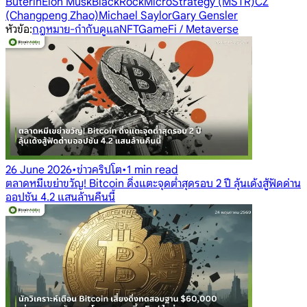
Buterin
Elon Musk
BlackRock
MicroStrategy (MSTR)
CZ
(Changpeng Zhao)
Michael Saylor
Gary Gensler
หัวข้อ
:
กฎหมาย-กำกับดูแล
NFT
GameFi / Metaverse
26 June 2026
•
ข่าวคริปโต
•
1 min read
ตลาดหมีเขย่าขวัญ! Bitcoin ดิ่งแตะจุดต่ำสุดรอบ 2 ปี ลุ้นเด้งสู้ฟัดด่าน
ออปชัน 4.2 แสนล้านคืนนี้