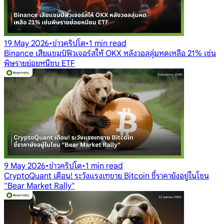
19 May 2026
•
ข่าวคริปโต
•
1 min read
Binance เสียแชมป์ฟิวเจอร์สให้ OKX หลังวอลลุ่มหดเหลือ 21% เซ่น
พิษรายย่อยหนีซบ ETF
9 May 2026
•
ข่าวคริปโต
•
1 min read
CryptoQuant เตือน! ระวังแรงเทขาย Bitcoin ชี้ราคายังอยู่ในโซน
"Bear Market Rally"